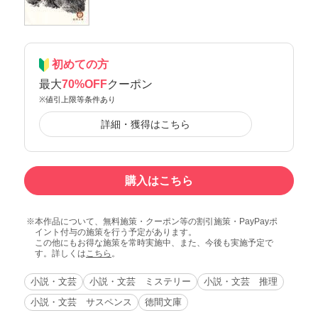
初めての方
最大
70%OFF
クーポン
※値引上限等条件あり
詳細・獲得はこちら
購入はこちら
本作品について、無料施策・クーポン等の割引施策・PayPayポ
イント付与の施策を行う予定があります。
この他にもお得な施策を常時実施中、また、今後も実施予定で
す。詳しくは
こちら
。
小説・文芸
小説・文芸 ミステリー
小説・文芸 推理
小説・文芸 サスペンス
徳間文庫