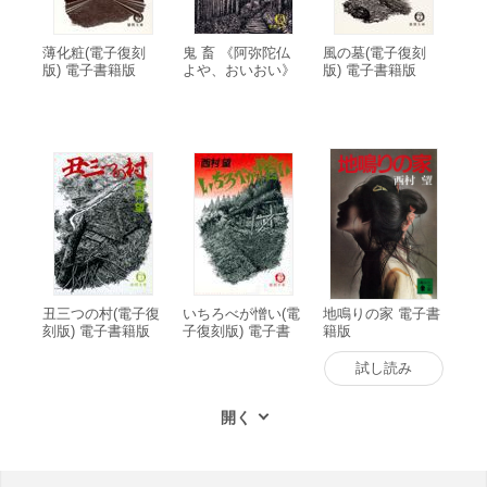
薄化粧(電子復刻
鬼 畜 《阿弥陀仏
風の墓(電子復刻
版) 電子書籍版
よや、おいおい》
版) 電子書籍版
(電子復刻版) 電子
書籍版
丑三つの村(電子復
いちろべが憎い(電
地鳴りの家 電子書
刻版) 電子書籍版
子復刻版) 電子書
籍版
籍版
試し読み