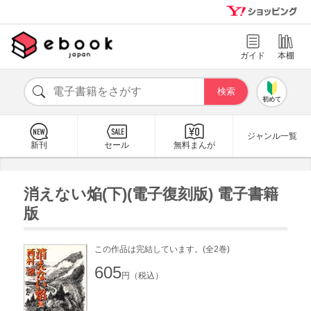
ガイド
本棚
初めて
ジャンル一覧
新刊
セール
無料まんが
消えない焔(下)(電子復刻版) 電子書籍
版
この作品は完結しています。(全2巻)
605
円（税込）