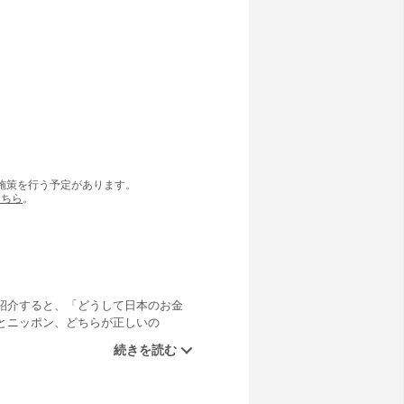
の施策を行う予定があります。
こちら
。
紹介すると、「どうして日本のお金
とニッポン、どちらが正しいの
の問いにいったい何人の人が正確に
、よくよく考えるとわからない、ま
文学部・法学部・商学部・医学部・
これらの様々な分野について、なか