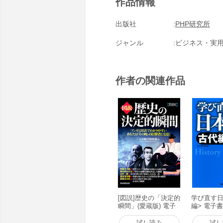
作品情報
出版社
PHP研究所
ジャンル
ビジネス・実
作者の関連作品
[図説]歴史の「決定的
学び直す日
瞬間」(愛蔵版) 電子
編> 電子
書籍版
試し読み
試し