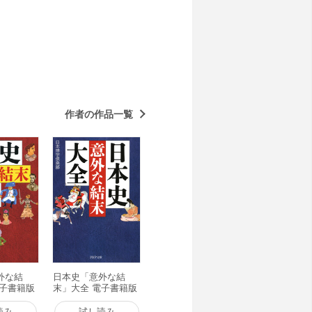
てきた知識を越えるネタの数々を、
作者の作品一覧
外な結
日本史「意外な結
電子書籍版
末」大全 電子書籍版
読み
試し読み