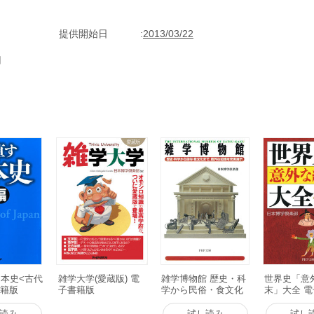
なか知ることのない知識を得ることができるだろう。あなたが学校で習っ
この大学でじっくり勉強して欲しい。
提供開始日
2013/03/22
用
本史<古代
雑学大学(愛蔵版) 電
雑学博物館 歴史・科
世界史「意
書籍版
子書籍版
学から民俗・食文化
末」大全 
まで、意外な知識を
充実展示 電子書籍版
読み
試し読み
試し