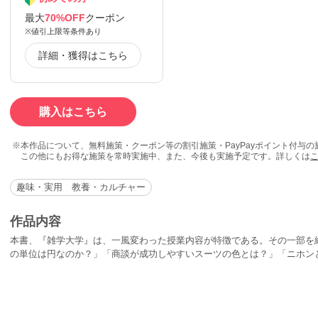
最大
70%OFF
クーポン
※値引上限等条件あり
詳細・獲得はこちら
購入はこちら
本作品について、無料施策・クーポン等の割引施策・PayPayポイント付与
この他にもお得な施策を常時実施中、また、今後も実施予定です。詳しくは
趣味・実用 教養・カルチャー
作品内容
本書、『雑学大学』は、一風変わった授業内容が特徴である。その一部を
の単位は円なのか？」「商談が成功しやすいスーツの色とは？」「ニホン
か？」「缶詰の中でコンビーフだけどうしてあんな形なの？」……これら
答えられるだろうか。このような、ふだん気にもとめないような問題でも
たは知らないことは結構あるものだ。本書では、そんな「雑学のネタ」を
理工学部など、各学部に分けて幅広く紹介している。読み進んでいけば、