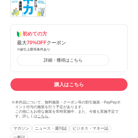
初めての方
最大
70%OFF
クーポン
※値引上限等条件あり
詳細・獲得はこちら
購入はこちら
本作品について、無料施策・クーポン等の割引施策・PayPayポ
イント付与の施策を行う予定があります。
この他にもお得な施策を常時実施中、また、今後も実施予定で
す。詳しくは
こちら
。
マガジン
ニュース・週刊誌
ビジネス・マネー誌
一般誌