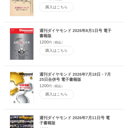
よう！●Key Wordで世界を読む 牧野洋●新日本酒紀行●夢の
狭間で 横尾弘一●Ｂｏｏｋ Ｒｅｖｉｅｗｓ 知を磨く読書
購入はこちら
●Ｂｏｏｋ Ｒｅｖｉｅｗｓ 私の「イチオシ収穫本」●Ｂｏ
ｏｋ Ｒｅｖｉｅｗｓ 目利きのお気に入り●Ｂｏｏｋ Ｒｅ
ｖｉｅｗｓ オフタイムの楽しみ●シンドローム ハゲタカ5●
【特集2】 H.I.S.の野望●財務で会社を読む 東京ガス●もの
週刊ダイヤモンド 2026年8月1日号 電子
つくるひと●野口悠紀雄 「超」整理日記●永田町ライヴ！後
書籍版
藤謙次●From Readers From Editors●櫻井よしこ オピニオン
1200
円（税込）
縦横無尽●ビジネス掲示板●世界遺産を撮る
購入はこちら
週刊ダイヤモンド 2026年7月18日・7月
25日合併号 電子書籍版
1200
円（税込）
購入はこちら
週刊ダイヤモンド 2026年7月11日号 電
子書籍版