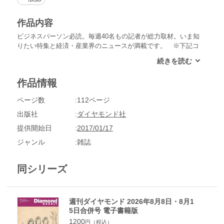
作品内容
ビジネスパーソン必読。毎週40名もの記者が総力取材。いま知
りたい特集と経済・産業界のニュースが満載です。 ※下記コ
ンテンツは電子版には含まれておりません 空から見た地球
●目次１●目次２ ●Ｎｅｗｓ Ｃｌｏｓｅ Ｕｐ 東芝米原発で
巨額損失危機 ずさんな経営判断が招く不信●Ｎｅｗｓ Ｃｌｏ
作品情報
ｓｅ Ｕｐ 三陽商会が突如トップ交代 現場で溜息がもう漏
れる訳●特別インタビュー 生保は激変期に突入 「変化対応
ページ数
112ページ
力」で勝負●Ｎｅｗｓ Ｉｎｓｉｄｅ ガス 火蓋切られた“光
熱費”争奪戦 価格競争でガス劣勢は不可避か●Ｎｅｗｓ Ｉｎ
出版社
ダイヤモンド社
ｓｉｄｅ 市場 大発会は21年ぶりの株高に 今年も“申酉騒
提供開始日
2017/01/17
ぐ”年になるか●Ｎｅｗｓ Ｉｎｓｉｄｅ Ｍ＆Ａ 30年越しで
鬼門の改革に着手 旭硝子がバイオ医薬品で勝負●Ｎｅｗｓ
ジャンル
雑誌
Ｉｎｓｉｄｅ 人事天命 ソニー●Ｎｅｗｓ Ｉｎｓｉｄｅ
働き方 肩透かし案に産業界は安堵 「同一労働同一賃金」の
同シリーズ
前途多難●Ｗｏｒｌｄ Ｓｃｏｐｅ ｆｒｏｍ 欧州●Ｗｏｒ
ｌｄ Ｓｃｏｐｅ ｆｒｏｍ 中国●Ｍａｒｋｅｔ 商品市場
透視眼鏡●Ｍａｒｋｅｔ 金融市場 異論百出 ●Ｄａｔａ 数
字は語る 11.7 米国の18～48歳の平均経験職数●【特集】
週刊ダイヤモンド 2026年8月8日・8月1
仕事・勉強に効く「集中力」●大人のための最先端理科●カラ
5日合併号 電子書籍版
ダご医見番 ライフスタイル編●深堀圭一郎のゴルフIQを高め
1200
円（税込）