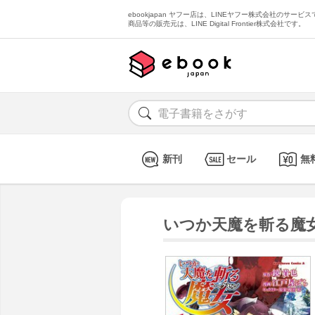
ebookjapan ヤフー店は、LINEヤフー株式会社のサービスで
商品等の販売元は、LINE Digital Frontier株式会社です。
新刊
セール
無
いつか天魔を斬る魔女 