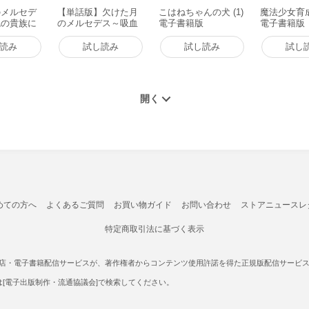
のメルセデ
【単話版】欠けた月
こはねちゃんの犬 (1)
魔法少女育成
鬼の貴族に
のメルセデス～吸血
電子書籍版
電子書籍版
けど捨てら
鬼の貴族に転生した
のでダンジ
けど捨てられそうな
読み
試し読み
試し読み
試し
覇する～@
のでダンジョンを制
第1巻【描き
覇する～@COMIC 第
画特典付
2話 電子書籍版
書籍版
めての方へ
よくあるご質問
お買い物ガイド
お問い合わせ
ストアニュースレ
特定商取引法に基づく表示
書店・電子書籍配信サービスが、著作権者からコンテンツ使用許諾を得た正規版配信サービスであ
たは[電子出版制作・流通協議会]で検索してください。