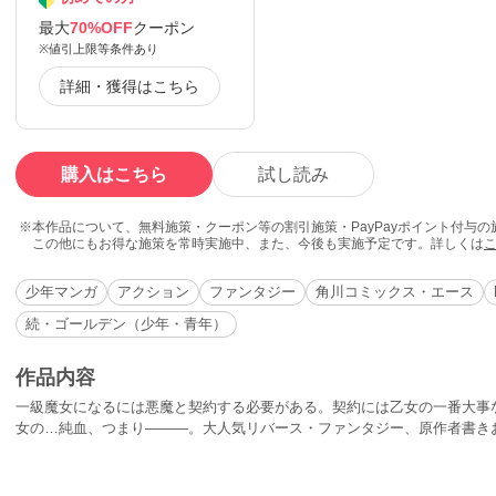
最大
70%OFF
クーポン
※値引上限等条件あり
詳細・獲得はこちら
購入はこちら
試し読み
本作品について、無料施策・クーポン等の割引施策・PayPayポイント付与
この他にもお得な施策を常時実施中、また、今後も実施予定です。詳しくは
少年マンガ
アクション
ファンタジー
角川コミックス・エース
続・ゴールデン（少年・青年）
作品内容
一級魔女になるには悪魔と契約する必要がある。契約には乙女の一番大事
女の…純血、つまり―――。大人気リバース・ファンタジー、原作者書き