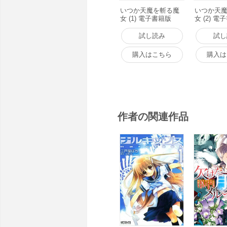
いつか天魔を斬る魔
いつか天
女 (1) 電子書籍版
女 (2) 
試し読み
試し
購入はこちら
購入は
作者の関連作品