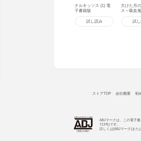
ナルキッソス (1) 電
欠けた月
子書籍版
ス～吸血
転生した
れそうな
試し読み
試し
ョンを制
COMIC 
下ろし漫
き】 電子
ストアTOP
会社概要
初
ABJマークは、この電子
713号)です。
詳しくは[ABJマーク]ま