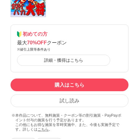
初めての方
最大
70%OFF
クーポン
※値引上限等条件あり
詳細・獲得はこちら
購入はこちら
試し読み
本作品について、無料施策・クーポン等の割引施策・PayPayポ
イント付与の施策を行う予定があります。
この他にもお得な施策を常時実施中、また、今後も実施予定で
す。詳しくは
こちら
。