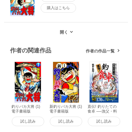
購入はこちら
作者の関連作品
作者の作品一覧
釣りバカ大将 (1)
新釣りバカ大将 (1)
直伝! 釣りたての
電子書籍版
電子書籍版
食卓 ──漁父・料
理人に伝わる釣魚
の食べ方 電子書籍
試し読み
試し読み
試し読み
版