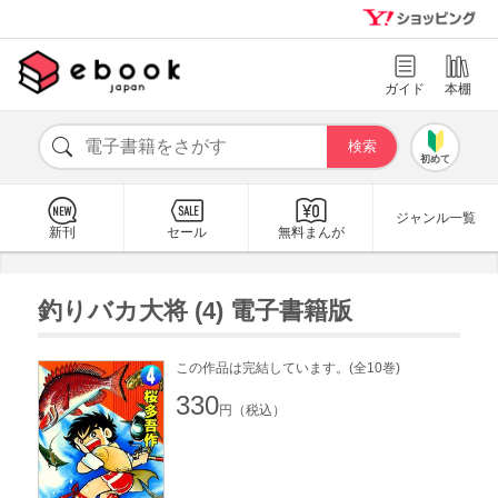
ガイド
本棚
初めて
ジャンル一覧
新刊
セール
無料まんが
釣りバカ大将 (4) 電子書籍版
この作品は完結しています。(全10巻)
330
円（税込）