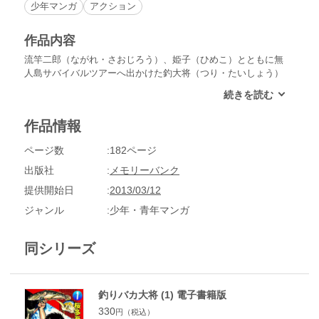
少年マンガ
アクション
作品内容
流竿二郎（ながれ・さおじろう）、姫子（ひめこ）とともに無
人島サバイバルツアーへ出かけた釣大将（つり・たいしょう）
は、無人島に到着した直後、シュモクザメに襲われるイトマキ
エイを助ける。そしてツアーの人々とは離れて島の裏側でサバ
イバルしていた大将達は、その翌日、島から人々や客船が消え
作品情報
ていて自分達が置いてけぼりにされたと知る。その後、超大型
台風が島に直撃するとわかった大将達は……!?
ページ数
182ページ
出版社
メモリーバンク
提供開始日
2013/03/12
ジャンル
少年・青年マンガ
同シリーズ
釣りバカ大将 (1) 電子書籍版
330
円（税込）