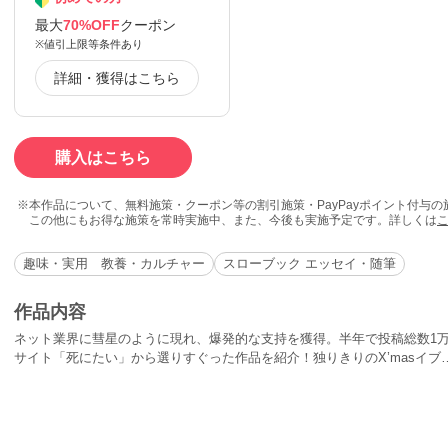
最大
70%OFF
クーポン
※値引上限等条件あり
詳細・獲得はこちら
購入はこちら
本作品について、無料施策・クーポン等の割引施策・PayPayポイント付与
この他にもお得な施策を常時実施中、また、今後も実施予定です。詳しくは
趣味・実用 教養・カルチャー
スローブック エッセイ・随筆
作品内容
ネット業界に彗星のように現れ、爆発的な支持を獲得。半年で投稿総数1万
サイト「死にたい」から選りすぐった作品を紹介！独りきりのX’masイブ