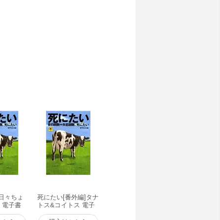
]日々ちょ
死にたい[番外編]タナ
h 電子書
トス&コイトス 電子
書籍版