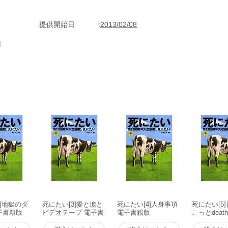
提供開始日
2013/02/08
用
2]地獄のダ
死にたい[3]愛と涙と
死にたい[4]人身事項
死にたい[5
子書籍版
ビデオテープ 電子書
電子書籍版
こっとdeat
籍版
籍版