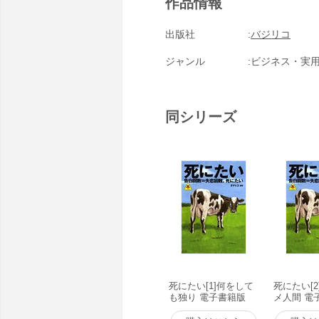
作品情報
出版社
バジリコ
ジャンル
ビジネス・実
同シリーズ
死にたい[1]何をして
死にたい[
も独り 電子書籍版
メ人間 電