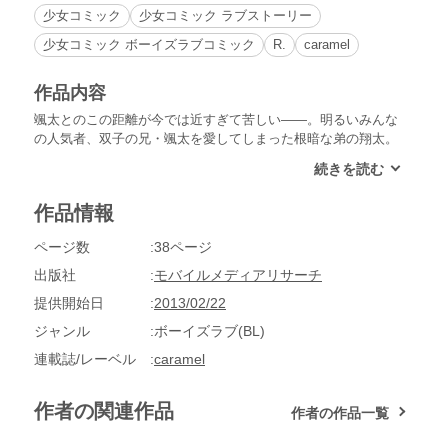
少女コミック
少女コミック ラブストーリー
少女コミック ボーイズラブコミック
R.
caramel
作品内容
颯太とのこの距離が今では近すぎて苦しい――。明るいみんな
の人気者、双子の兄・颯太を愛してしまった根暗な弟の翔太。
好きになったらいけない相手なのに、今じゃ颯太のことしか考
えられない。「颯太ッ…そうっ、たぁ…」気持ちを隠して繰り
返す自慰行為。颯太のマフラーを身体に巻き、全身で颯太を感
作品情報
じる。この想いがバレたらきっと嫌われる…でも、颯太を俺だ
けのものにしてしまいたいっ！誰にも言えない禁断愛☆純血双
ページ数
38ページ
子が織りなす恋は２倍…切ない。
出版社
モバイルメディアリサーチ
提供開始日
2013/02/22
ジャンル
ボーイズラブ(BL)
連載誌/レーベル
caramel
作者の関連作品
作者の作品一覧