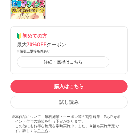
初めての方
最大
70%OFF
クーポン
※値引上限等条件あり
詳細・獲得はこちら
購入はこちら
試し読み
本作品について、無料施策・クーポン等の割引施策・PayPayポ
イント付与の施策を行う予定があります。
この他にもお得な施策を常時実施中、また、今後も実施予定で
す。詳しくは
こちら
。