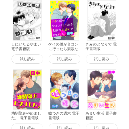
しにいたるやまい
ゲイの僕が合コン
きみのとなりで 電
電子書籍版
に行ったら素敵な
子書籍版
出逢いがありまし
た。 電子書籍版
試し読み
試し読み
試し読み
幼馴染みやめまし
嘘つきの週末 電子
あまい生活 電子書
た。 電子書籍版
書籍版
籍版
試し読み
試し読み
試し読み