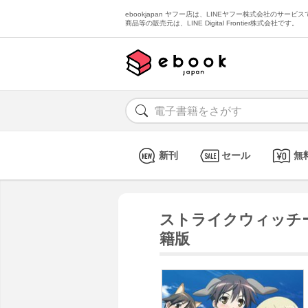
ebookjapan ヤフー店は、LINEヤフー株式会社のサービスで
商品等の販売元は、LINE Digital Frontier株式会社です。
新刊
セール
無
ストライクウィッチー
籍版