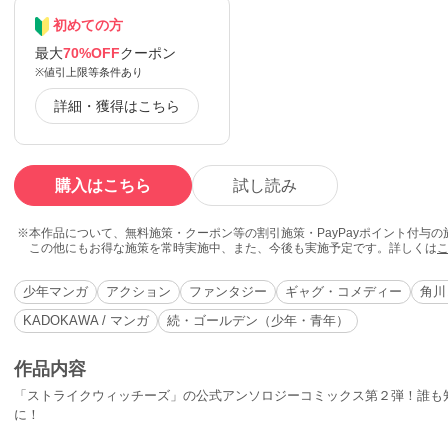
初めての方
最大
70%OFF
クーポン
※値引上限等条件あり
詳細・獲得はこちら
購入はこちら
試し読み
本作品について、無料施策・クーポン等の割引施策・PayPayポイント付与
この他にもお得な施策を常時実施中、また、今後も実施予定です。詳しくは
少年マンガ
アクション
ファンタジー
ギャグ・コメディー
角川
KADOKAWA / マンガ
続・ゴールデン（少年・青年）
作品内容
「ストライクウィッチーズ」の公式アンソロジーコミックス第２弾！誰も
に！