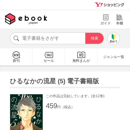
ガイド
本棚
初めて
ジャンル一覧
新刊
セール
無料まんが
ひるなかの流星 (5) 電子書籍版
この作品は完結しています。(全12巻)
459
円（税込）