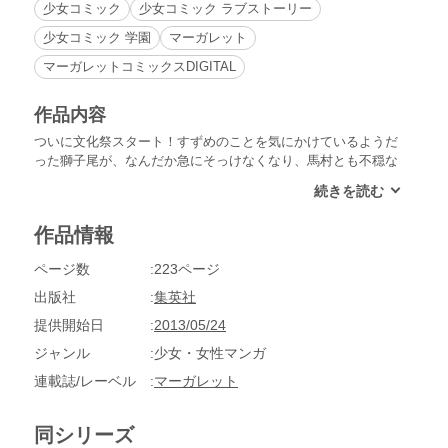
少女コミック
少女コミック ラブストーリー
少女コミック 学園
マーガレット
マーガレットコミックスDIGITAL
作品内容
ついに文化祭スタート！すずめのことを気にかけているようだ
った獅子尾が、なんだか急にそっけなくなり、馬村とも不穏な
様子。これ以上期待しないように、すずめは獅子尾を避けよう
とします。すると突然、獅子尾が本音を言ってきて…。【同時
収録】クッキーガールクリームボーイ
作品情報
ページ数
223ページ
出版社
集英社
提供開始日
2013/05/24
ジャンル
少女・女性マンガ
連載誌/レーベル
マーガレット
同シリーズ