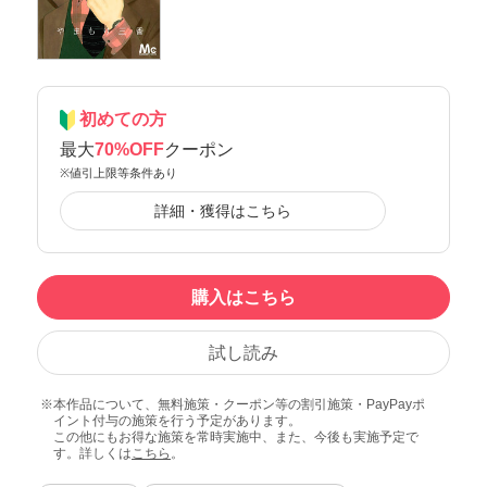
初めての方
最大
70%OFF
クーポン
※値引上限等条件あり
詳細・獲得はこちら
購入はこちら
試し読み
本作品について、無料施策・クーポン等の割引施策・PayPayポ
イント付与の施策を行う予定があります。
この他にもお得な施策を常時実施中、また、今後も実施予定で
す。詳しくは
こちら
。