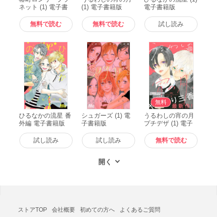
ネット (1) 電子書
(1) 電子書籍版
電子書籍版
籍版
無料で読む
無料で読む
試し読み
無料
ひるなかの流星 番
シュガーズ (1) 電
うるわしの宵の月
外編 電子書籍版
子書籍版
プチデザ (1) 電子
書籍版
試し読み
試し読み
無料で読む
ストアTOP
会社概要
初めての方へ
よくあるご質問