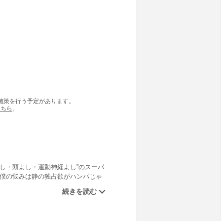
の施策を行う予定があります。
こちら
。
し・頭よし・運動神経よし”のスーパ
な僕の悩みは静の独占欲がハンパじゃ
れ、園川パパと内緒のデートをする
ーリーはどうなる？若さが大暴走の