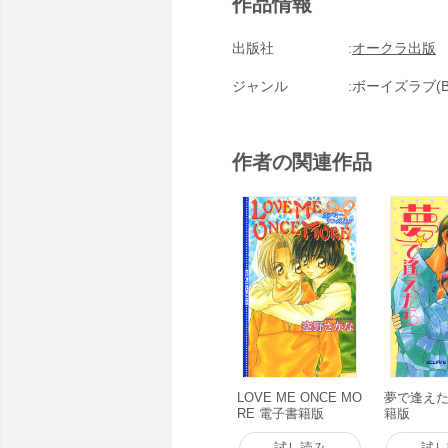
作品情報
出版社
オークラ出版
ジャンル
ボーイズラブ(B
作者の関連作品
LOVE ME ONCE MO
夢で逢えた
RE 電子書籍版
籍版
試し読み
試し