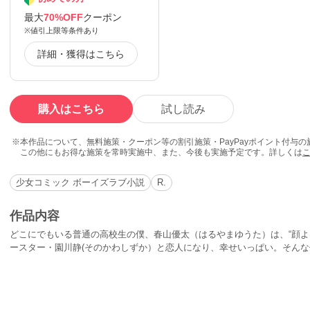
最大
70%OFF
クーポン
※値引上限等条件あり
詳細・獲得はこちら
購入はこちら
試し読み
本作品について、無料施策・クーポン等の割引施策・PayPayポイント付与
この他にもお得な施策を常時実施中、また、今後も実施予定です。詳しくは
少女コミック ボーイズラブ小説
R.
作品内容
どこにでもいる普通の高校生の僕、春山優太（はるやまゆうた）は、“顔よ
ースター・園川静(そのかわしずか）と恋人になり、幸せいっぱい。そん
なく強いこととエッチばかりすること。だけど、ある秘密をたてに脅迫さ
ハメに!?こんな秘密、静にバレたらヤバいっ（＞＿＜；）二人のラブスト
エッチがいっぱい。下剋上学園ラブ。