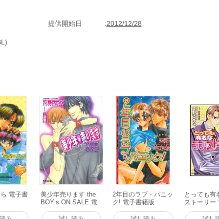
提供開始日
2012/12/28
L)
ら 電子書
美少年売ります the
2年目のラブ・パニッ
とっても有
BOY’s ON SALE 電
ク! 電子書籍版
ストーリー
子書籍版
版
読み
試し読み
試し読み
試し