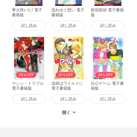
華火咲いた! 電子
流れゆく想い 電子
新宿探偵 電子書籍
書籍版
書籍版
版
試し読み
試し読み
試し読み
29％OFF
30％OFF
29％OFF
マシン・トラブル
追跡はワイルドに
伝心ゲーム 電子書
電子書籍版
電子書籍版
籍版
試し読み
試し読み
試し読み