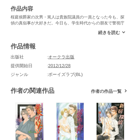
作品内容
桜庭侯爵家の次男・篤人は貴族院議員の一員となった今も、探
偵の真似事が大好きだ。今日も、学生時代からの朋友で警視庁
に勤める朝比奈から、子爵家の相続争いの解決に力を貸すよう
に頼まれ、子爵邸を訪れていた。そこで篤人は、庶民出の可愛
い少年・理海に出会う。抱きしめたら日向の匂いがしそうな少
作品情報
年らしい様子に、篤人は瞬く間に心を奪われてしまう。なんと
か強欲な母親から理海を引き離し、引き取りたいと願う篤人は
出版社
オークラ出版
――！？
提供開始日
2012/12/28
ジャンル
ボーイズラブ(BL)
作者の関連作品
作者の作品一覧