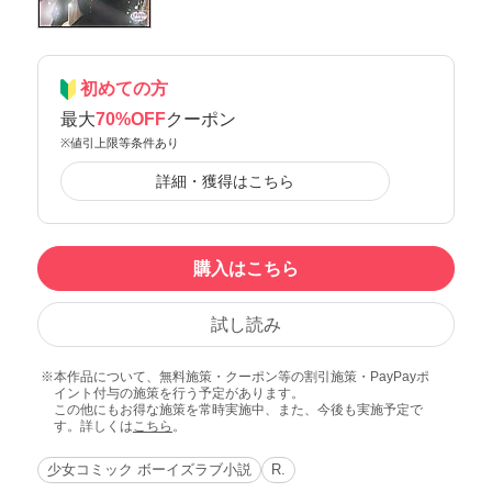
初めての方
最大
70%OFF
クーポン
※値引上限等条件あり
詳細・獲得はこちら
購入はこちら
試し読み
本作品について、無料施策・クーポン等の割引施策・PayPayポ
イント付与の施策を行う予定があります。
この他にもお得な施策を常時実施中、また、今後も実施予定で
す。詳しくは
こちら
。
少女コミック ボーイズラブ小説
R.