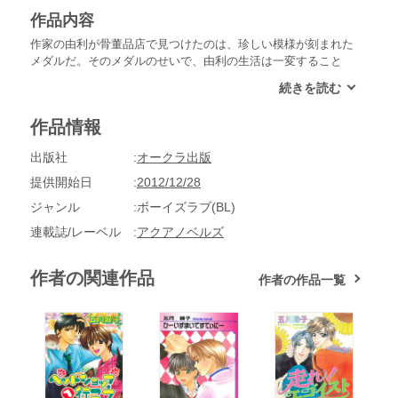
作品内容
作家の由利が骨董品店で見つけたのは、珍しい模様が刻まれた
メダルだ。そのメダルのせいで、由利の生活は一変すること
に。なんと、輝く光剣とともに、まるで中世の騎士のような姿
をしたハンサムな男が現れたのだ！相手の思念が頭のなかに送
られてきて、「大いなるメダル──ステラ」を返せと迫られ
作品情報
る。いくら自分は作家でも、こんな妄想じみた現実ってあ
る？！おまけに、その男は、由利の家に居候することになって
出版社
オークラ出版
──。
提供開始日
2012/12/28
ジャンル
ボーイズラブ(BL)
連載誌/レーベル
アクアノベルズ
作者の関連作品
作者の作品一覧