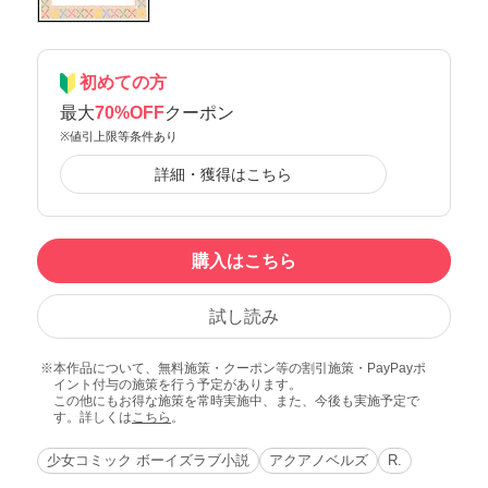
初めての方
最大
70%OFF
クーポン
※値引上限等条件あり
詳細・獲得はこちら
購入はこちら
試し読み
本作品について、無料施策・クーポン等の割引施策・PayPayポ
イント付与の施策を行う予定があります。
この他にもお得な施策を常時実施中、また、今後も実施予定で
す。詳しくは
こちら
。
少女コミック ボーイズラブ小説
アクアノベルズ
R.