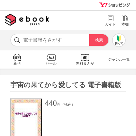
ガイド
本棚
初めて
ジャンル一覧
新刊
セール
無料まんが
宇宙の果てから愛してる 電子書籍版
440
円（税込）