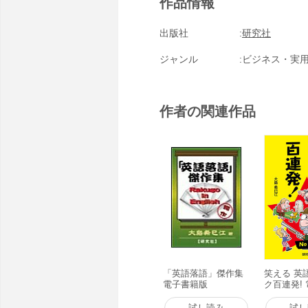
作品情報
出版社
研究社
ジャンル
ビジネス・実
作者の関連作品
「英語落語」傑作集
笑える 英
電子書籍版
ク百連発!
試し読み
試し