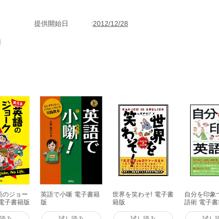
提供開始日
2012/12/28
用
語のジョー
英語で小噺 電子書籍
世界を笑わそ! 電子書
自分を印象
 電子書籍版
版
籍版
語術 電子
読み
試し読み
試し読み
試し