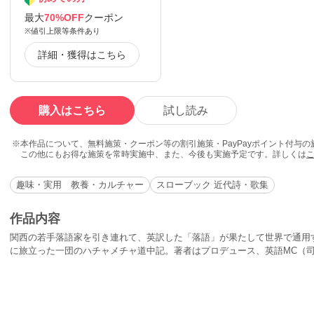
最大
70%OFF
クーポン
※値引上限等条件あり
詳細・獲得はこちら
購入はこちら
試し読み
本作品について、無料施策・クーポン等の割引施策・PayPayポイント付与
この他にもお得な施策を常時実施中、また、今後も実施予定です。詳しくは
趣味・実用 教養・カルチャー
スローブック 近代詩・歌集
作品内容
関西の若手落語家を引き連れて、英訳した「落語」が果たして世界で通用
に旅立った一団のハチャメチャ道中記。著者はプロデュース、英語MC（
訳の（予想外の）苦労話や公演先で体験する異文化コミュニケーションは
り。巻末に、「時そば」ならぬ「時うどん」を始めとして、英語落語５話
に笑える一冊です。