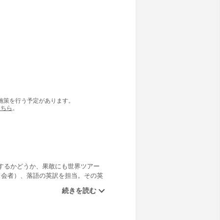
の施策を行う予定があります。
こちら
。
するかどうか、果敢にも世界ツアー
司会者）、落語の英訳を担当。その英
英語学習者にも参考になることばか
を英和対訳で掲載。（英語で）大い