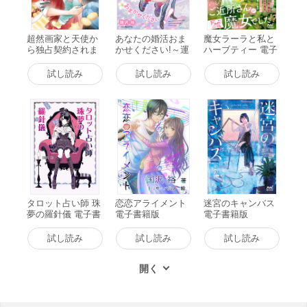
超然画家と天使か
あなたの婚活おま
魔女ラーラと私と
ら独占契約されま
かせください!～運
ハーブティー 電子
した ! 電子書籍版
命のお相手と縁結
書籍版
び☆AI結婚相談所
試し読み
試し読み
試し読み
～ 電子書籍版
タロット占い師 珠
恋恋アライメント
迷宮のキャンバス
夢の羅針儀 電子書
電子書籍版
電子書籍版
籍版
試し読み
試し読み
試し読み