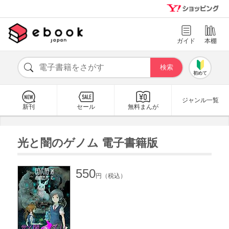
ガイド
本棚
初めて
ジャンル一覧
新刊
セール
無料まんが
光と闇のゲノム 電子書籍版
550
円（税込）