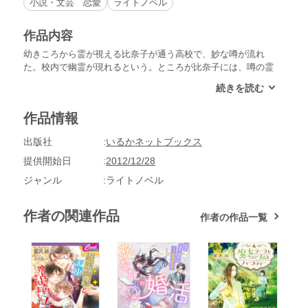
小説・文芸 恋愛
ライトノベル
作品内容
幼きころから霊が視える比奈子が通う高校で、妙な噂が流れ
た。校内で幽霊が現れるという。ところが比奈子には、噂の霊
の姿が視えない。同じころ、生徒が行方不明となる事件が起こ
っていた。自分が視えないこととなにか関係があるのではと考
えた比奈子は、噂の真相を探ろうとして……。表紙絵は、高橋
作品情報
唯有の書き下ろし。ご堪能あれ！
出版社
いるかネットブックス
提供開始日
2012/12/28
ジャンル
ライトノベル
作者の関連作品
作者の作品一覧