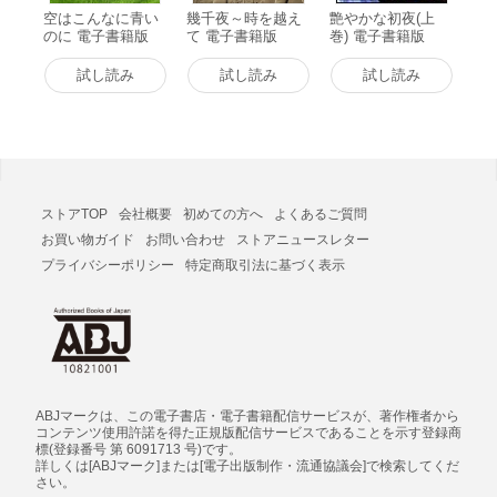
空はこんなに青い
幾千夜～時を越え
艶やかな初夜(上
のに 電子書籍版
て 電子書籍版
巻) 電子書籍版
試し読み
試し読み
試し読み
ストアTOP
会社概要
初めての方へ
よくあるご質問
お買い物ガイド
お問い合わせ
ストアニュースレター
プライバシーポリシー
特定商取引法に基づく表示
ABJマークは、この電子書店・電子書籍配信サービスが、著作権者から
コンテンツ使用許諾を得た正規版配信サービスであることを示す登録商
標(登録番号 第 6091713 号)です。
詳しくは[ABJマーク]または[電子出版制作・流通協議会]で検索してくだ
さい。