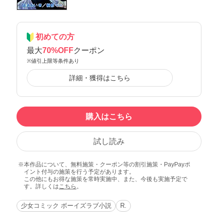
初めての方
最大
70%OFF
クーポン
※値引上限等条件あり
詳細・獲得はこちら
購入はこちら
試し読み
本作品について、無料施策・クーポン等の割引施策・PayPayポ
イント付与の施策を行う予定があります。
この他にもお得な施策を常時実施中、また、今後も実施予定で
す。詳しくは
こちら
。
少女コミック ボーイズラブ小説
R.