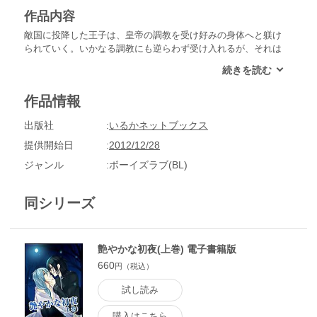
作品内容
敵国に投降した王子は、皇帝の調教を受け好みの身体へと躾け
られていく。いかなる調教にも逆らわず受け入れるが、それは
隠されている真実を知る為、甘んじて受け入れているに過ぎな
い。しかし日々皇帝や彼を取り巻く人と接していくうちに気持
ちに変化が訪れて…■上下巻のうちの下巻
作品情報
出版社
いるかネットブックス
提供開始日
2012/12/28
ジャンル
ボーイズラブ(BL)
同シリーズ
艶やかな初夜(上巻) 電子書籍版
660
円（税込）
試し読み
購入はこちら