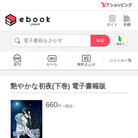
ガイド
本棚
初めて
ジャンル一覧
新刊
セール
無料まんが
艶やかな初夜(下巻) 電子書籍版
660
円（税込）