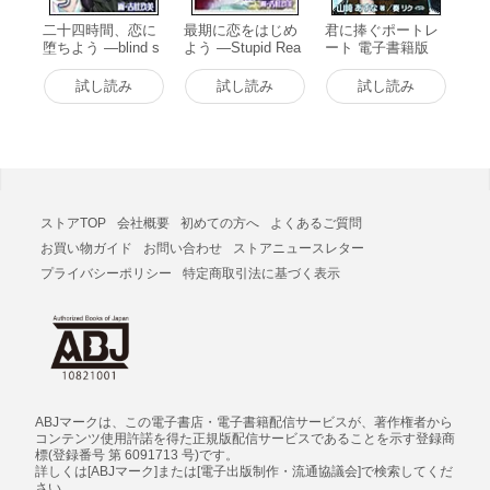
二十四時間、恋に
最期に恋をはじめ
君に捧ぐポートレ
堕ちよう ―blind s
よう ―Stupid Rea
ート 電子書籍版
atan― 電子書籍版
per― 電子書籍版
試し読み
試し読み
試し読み
ストアTOP
会社概要
初めての方へ
よくあるご質問
お買い物ガイド
お問い合わせ
ストアニュースレター
プライバシーポリシー
特定商取引法に基づく表示
ABJマークは、この電子書店・電子書籍配信サービスが、著作権者から
コンテンツ使用許諾を得た正規版配信サービスであることを示す登録商
標(登録番号 第 6091713 号)です。
詳しくは[ABJマーク]または[電子出版制作・流通協議会]で検索してくだ
さい。