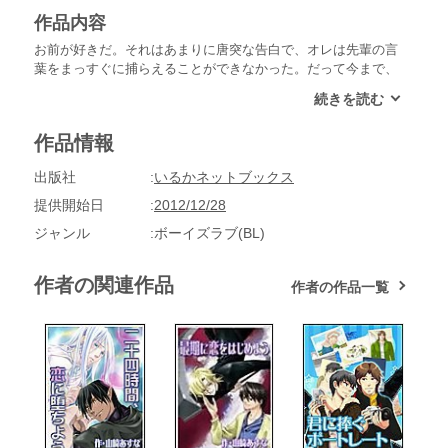
作品内容
お前が好きだ。それはあまりに唐突な告白で、オレは先輩の言
葉をまっすぐに捕らえることができなかった。だって今まで、
アパートのお隣さんとして、三年間もずっとずっと仲良くやっ
てきたのに、突然そんなこと言われるなんて。でも、先輩が離
れていくと思ったら胸がぽかんと空いてしまって……。変人×
作品情報
ツッコミ体質な大学生たちの純愛ラブストーリー。【登場人
物】篤久：主人公。大学三年生。ツッコまずにはいられない体
出版社
いるかネットブックス
質。家電マニアなところがある、明朗快活ないまどきの若者。
陸奥野：大学四年生。プロカメラマンを目指す。しかしカメラ
提供開始日
2012/12/28
とキャベツ以外にはほとんど興味を示さない変人。篤久が大好
ジャンル
ボーイズラブ(BL)
きになる。
作者の関連作品
作者の作品一覧