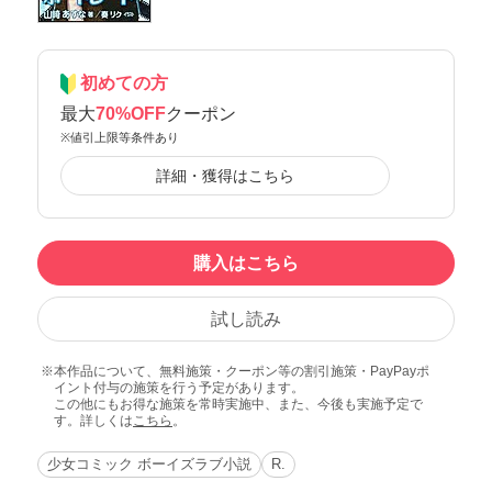
初めての方
最大
70%OFF
クーポン
※値引上限等条件あり
詳細・獲得はこちら
購入はこちら
試し読み
本作品について、無料施策・クーポン等の割引施策・PayPayポ
イント付与の施策を行う予定があります。
この他にもお得な施策を常時実施中、また、今後も実施予定で
す。詳しくは
こちら
。
少女コミック ボーイズラブ小説
R.