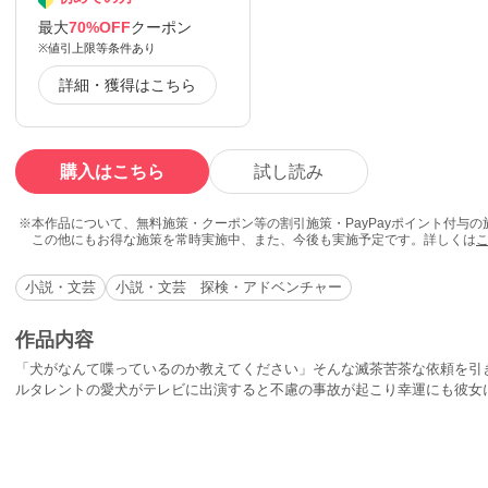
最大
70%OFF
クーポン
※値引上限等条件あり
詳細・獲得はこちら
購入はこちら
試し読み
本作品について、無料施策・クーポン等の割引施策・PayPayポイント付与
この他にもお得な施策を常時実施中、また、今後も実施予定です。詳しくは
小説・文芸
小説・文芸 探検・アドベンチャー
作品内容
「犬がなんて喋っているのか教えてください」そんな滅茶苦茶な依頼を引
ルタレントの愛犬がテレビに出演すると不慮の事故が起こり幸運にも彼女
ル関係にある女優もその被害に合い、映画の主役を奪われそうになってい
とができ、不幸をまき散らしているのだろうか？ARA30派遣探偵柿本冴
◎柿本冴子：三十一歳のアラサー独身女性。笹野探偵事務所に勤める派遣
を次々と解決していく。勝気で真面目。笹野達也に好意を持っている。◎