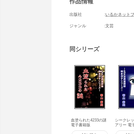
作品情報
出版社
いるかネット
ジャンル
文芸
同シリーズ
血塗られた4233の謎
シークレ
電子書籍版
アリー 電