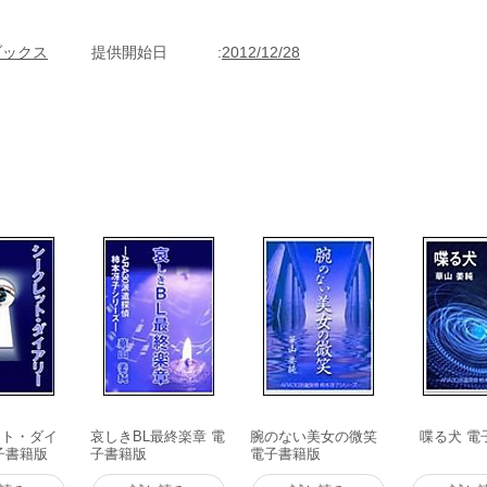
男性。笹野探偵事務所の探偵である一方、プロゴルファーになる夢を未だ
ブックス
提供開始日
2012/12/28
ット・ダイ
哀しきBL最終楽章 電
腕のない美女の微笑
喋る犬 電
子書籍版
子書籍版
電子書籍版