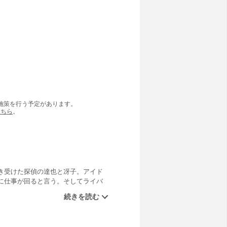
の施策を行う予定があります。
こちら
。
き受けた探偵の達也と冴子。アイド
に仕事が回ると言う。そしてライバ
るのだ。はたして犬は本当に喋るこ
子シリーズ６作目！【主要登場人物】
探偵。鋭い洞察力をもち、事件の謎
笹野達也：四十歳のアラフォー独身