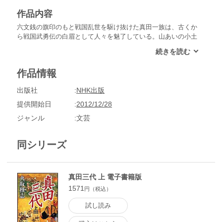
作品内容
六文銭の旗印のもと戦国乱世を駆け抜けた真田一族は、古くか
ら戦国武勇伝の白眉として人々を魅了している。山あいの小土
豪から台頭し戦国時代を彩った真田家とは何者だったのか。な
ぜその生きざまが人々の心をとらえてやまないのだろうか。幸
隆・昌幸・幸村の三代を描きつくす、戦国一大叙事詩
作品情報
出版社
NHK出版
提供開始日
2012/12/28
ジャンル
文芸
同シリーズ
真田三代 上 電子書籍版
1571
円（税込）
試し読み