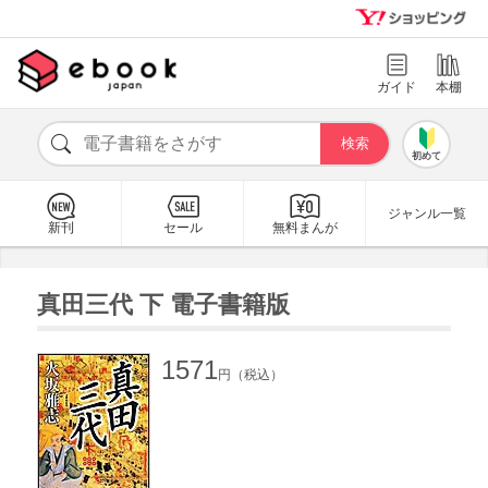
ガイド
本棚
初めて
ジャンル一覧
新刊
セール
無料まんが
真田三代 下 電子書籍版
1571
円（税込）