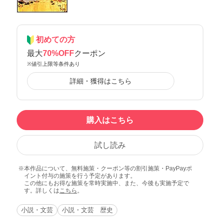
初めての方
最大
70%OFF
クーポン
※値引上限等条件あり
詳細・獲得はこちら
購入はこちら
試し読み
本作品について、無料施策・クーポン等の割引施策・PayPayポ
イント付与の施策を行う予定があります。
この他にもお得な施策を常時実施中、また、今後も実施予定で
す。詳しくは
こちら
。
小説・文芸
小説・文芸 歴史