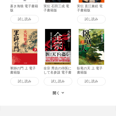
蒼き海狼 電子書籍
実伝 石田三成 電
実伝 直江兼続 電
版
子書籍版
子書籍版
試し読み
試し読み
軍師の門 上 電子
全宗 秀吉の侍医に
臥竜の天 上 電子
書籍版
して名参謀 電子書
書籍版
籍版
試し読み
試し読み
試し読み