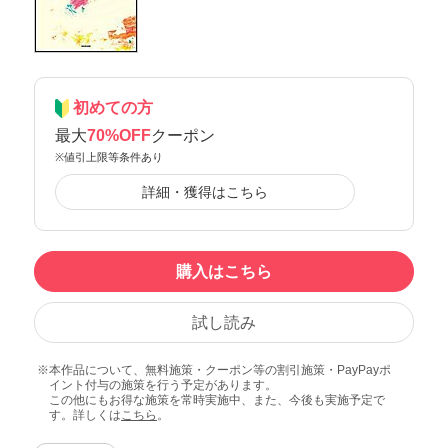
初めての方
最大
70%OFF
クーポン
※値引上限等条件あり
詳細・獲得はこちら
購入はこちら
試し読み
本作品について、無料施策・クーポン等の割引施策・PayPayポ
イント付与の施策を行う予定があります。
この他にもお得な施策を常時実施中、また、今後も実施予定で
す。詳しくは
こちら
。