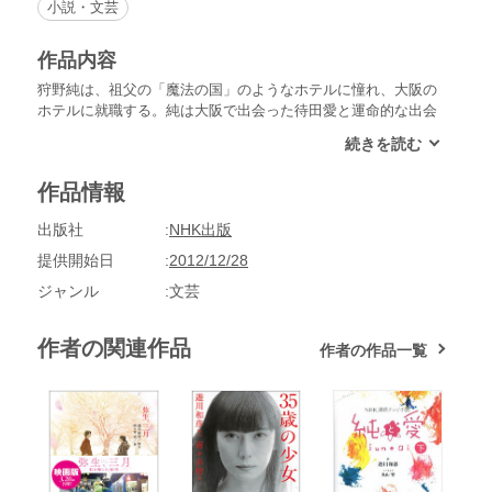
小説・文芸
作品内容
狩野純は、祖父の「魔法の国」のようなホテルに憧れ、大阪の
ホテルに就職する。純は大阪で出会った待田愛と運命的な出会
いを果たし、さまざまな困難を乗り越えた末、結婚する。一本
気な純の行く先には数々の難題が立ちはだかるが、愛がそれを
全身全霊で支えていく。宮古島と大阪を舞台に繰り広げられる
作品情報
愛情物語。平成24年度後期連続テレビ小説を完全ノベライズ！
出版社
NHK出版
提供開始日
2012/12/28
ジャンル
文芸
作者の関連作品
作者の作品一覧