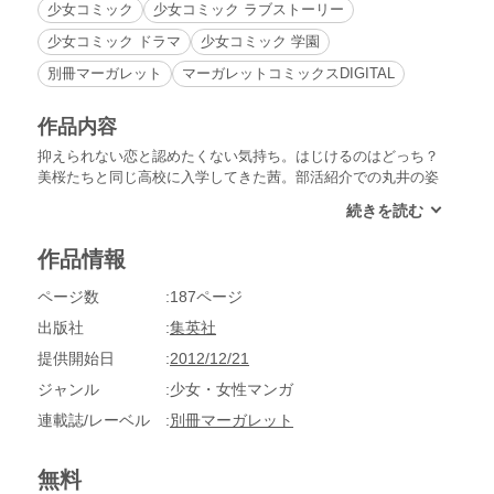
少女コミック
少女コミック ラブストーリー
少女コミック ドラマ
少女コミック 学園
別冊マーガレット
マーガレットコミックスDIGITAL
作品内容
抑えられない恋と認めたくない気持ち。はじけるのはどっち？
美桜たちと同じ高校に入学してきた茜。部活紹介での丸井の姿
に目を奪われ…。一方、波多野さんにモヤモヤの美桜ですが、
ついに滝くんが!!波乱続出の第5巻です。
作品情報
ページ数
187ページ
出版社
集英社
提供開始日
2012/12/21
ジャンル
少女・女性マンガ
連載誌/レーベル
別冊マーガレット
無料