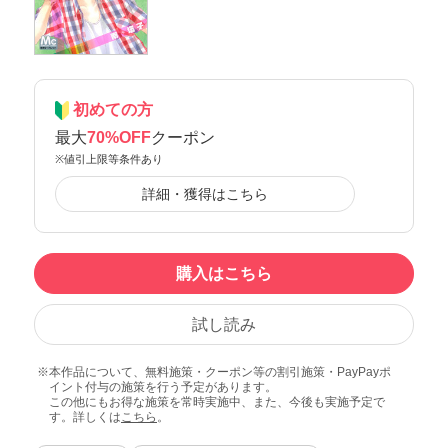
初めての方
最大
70%OFF
クーポン
※値引上限等条件あり
詳細・獲得はこちら
購入はこちら
試し読み
本作品について、無料施策・クーポン等の割引施策・PayPayポ
イント付与の施策を行う予定があります。
この他にもお得な施策を常時実施中、また、今後も実施予定で
す。詳しくは
こちら
。