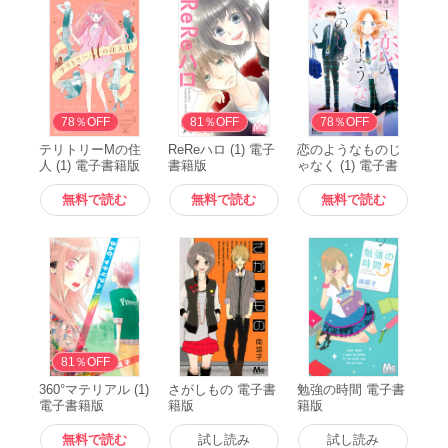
無料
78％OFF
無料
81％OFF
無料
78％OFF
テリトリーMの住
ReReハロ (1) 電子
恋のようなものじ
人 (1) 電子書籍版
書籍版
ゃなく (1) 電子書
籍版
無料で読む
無料で読む
無料で読む
無料
81％OFF
360°マテリアル (1)
さがしもの 電子書
勉強の時間 電子書
電子書籍版
籍版
籍版
無料で読む
試し読み
試し読み