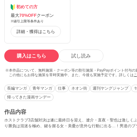
初めての方
最大
70%OFF
クーポン
※値引上限等条件あり
詳細・獲得はこちら
購入はこちら
試し読み
本作品について、無料施策・クーポン等の割引施策・PayPayポイント付与
この他にもお得な施策を常時実施中、また、今後も実施予定です。詳しくは
長編マンガ
青年マンガ
仕事
ネオン街
週刊ヤングジャンプ
帰ってきた漫画サンデー
作品内容
ホストクラブ3店舗対決は遂に最終日を迎え、遼介・直夜・聖也は激しく
り勝負は混迷を極め、鍵を握る女・美憂が意外な行動に出る…！男達のプラ
て、東京に戻った遼介を迎えるものとは!?7年に渡る大人気連載、感動の