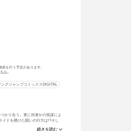
の施策を行う予定があります。
こちら
。
ヤングジャンプコミックスDIGITAL
ぶつかり合う。更に何者かの策謀によ
イドを懸けた闘いの行方は!?そし
フィナーレ！