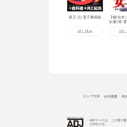
夜王 (1) 電子書籍版
【極!合本
女優1巻 
試し読み
試し
ストアTOP
会社概要
初
ABJマークは、この電子
713号)です。