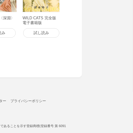
er〈深淵〉
WILD CATS 完全版
電子書籍版
読み
試し読み
ター
プライバシーポリシー
ることを示す登録商標(登録番号 第 6091