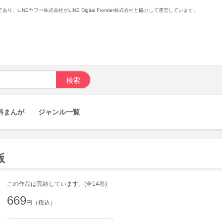
あり、LINEヤフー株式会社がLINE Digital Frontier株式会社と協力して運営しています。
料まんが
ジャンル一覧
版
この作品は完結しています。(全14巻)
669
円（税込）