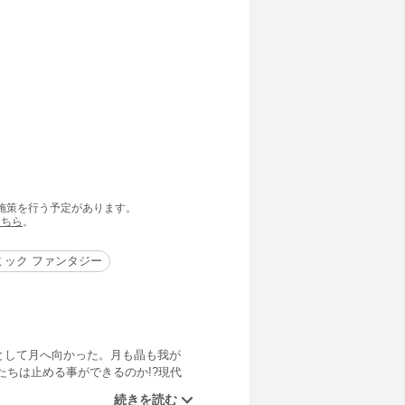
の施策を行う予定があります。
こちら
。
ミック ファンタジー
として月へ向かった。月も晶も我が
ちは止める事ができるのか!?現代
！