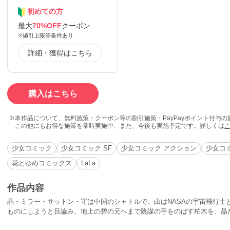
初めての方
最大
70%OFF
クーポン
※値引上限等条件あり
詳細・獲得はこちら
購入はこちら
本作品について、無料施策・クーポン等の割引施策・PayPayポイント付与
この他にもお得な施策を常時実施中、また、今後も実施予定です。詳しくは
少女コミック
少女コミック SF
少女コミック アクション
少女コ
花とゆめコミックス
LaLa
作品内容
晶・ミラー・サットン・守は中国のシャトルで、由はNASAの宇宙飛行士
ものにしようと目論み、地上の碧の元へまで陰謀の手をのばす柏木を、晶た
に甦る《かぐや姫伝説》堂々の完結!!清水玲子ロングインタビューも収録