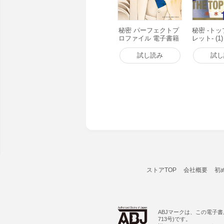
秘密 パーフェクトプ
秘密 -ト
ロファイル 電子書籍
レット- (1
版
版
試し読み
試し
ストアTOP
会社概要
初
ABJマークは、この電子
713号)です。