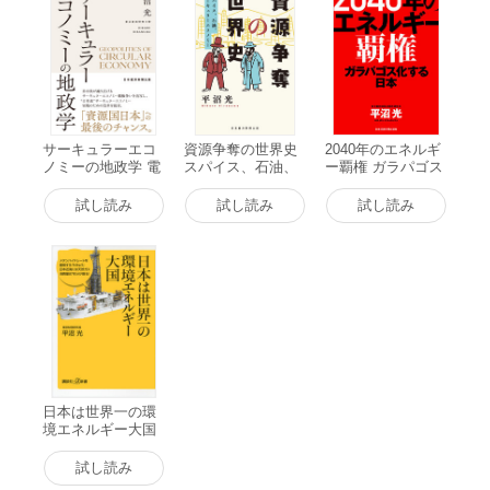
サーキュラーエコ
資源争奪の世界史
2040年のエネルギ
ノミーの地政学 電
スパイス、石油、
ー覇権 ガラパゴス
子書籍版
サーキュラーエコ
化する日本 電子書
ノミー 電子書籍版
籍版
試し読み
試し読み
試し読み
日本は世界一の環
境エネルギー大国
電子書籍版
試し読み