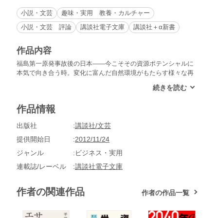
小説・文芸
趣味・実用 教養・カルチャー
小説・文芸 評論
講談社電子文庫
講談社＋α新書
作品内容
福島第一原発事故後の日本――今こそその資源ポテンシャルに
本気で向き合う時。変化に富んだ自然環境がもたらす様々な再
生可能エネルギー、世界に先駆けて開発が進む非在来型天然ガ
スのメタンハイドレート、日本の英知を駆使して開発が始まっ
た宇宙エネルギー。そして「もったいない」という言葉に表さ
作品情報
れる日本人の感性という無限無形の資源。世界一の資源ポテン
シャルに光を当て、近未来にエネルギー大国になる必然性を徹
出版社
講談社/文芸
底解説！
提供開始日
2012/11/24
ジャンル
ビジネス・実用
連載誌/レーベル
講談社電子文庫
作者の関連作品
作者の作品一覧