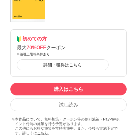
初めての方
最大
70%OFF
クーポン
※値引上限等条件あり
詳細・獲得はこちら
購入はこちら
試し読み
本作品について、無料施策・クーポン等の割引施策・PayPayポ
イント付与の施策を行う予定があります。
この他にもお得な施策を常時実施中、また、今後も実施予定で
す。詳しくは
こちら
。