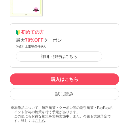
初めての方
最大
70%OFF
クーポン
※値引上限等条件あり
詳細・獲得はこちら
購入はこちら
試し読み
本作品について、無料施策・クーポン等の割引施策・PayPayポ
イント付与の施策を行う予定があります。
この他にもお得な施策を常時実施中、また、今後も実施予定で
す。詳しくは
こちら
。