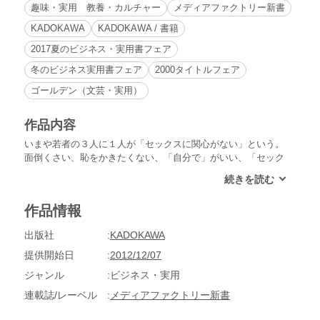
趣味・実用 教養・カルチャー
メディアファクトリー新書
KADOKAWA
KADOKAWA / 書籍
2017夏のビジネス・実用書フェア
冬のビジネス実用書フェア
2000タイトルフェア
ゴールデン（文芸・実用）
作品内容
いまや若者の３人に１人が「セックスに関心がない」という。
面倒くさい、恥をかきたくない、「自分で」がいい、「セック
スは嫌いだ」……若者たちのセックス観を入り口に、性の実態
や意識の変化を分析。日本の行方を読み解く興味津々のレポー
ト！
作品情報
出版社
KADOKAWA
提供開始日
2012/12/07
ジャンル
ビジネス・実用
連載誌/レーベル
メディアファクトリー新書