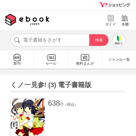
ガイド
本棚
初めて
ジャンル一覧
新刊
セール
無料まんが
くノ一見参! (3) 電子書籍版
638
円（税込）