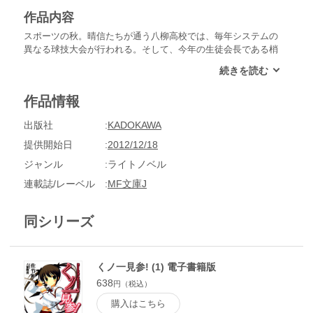
作品内容
スポーツの秋。晴信たちが通う八柳高校では、毎年システムの
異なる球技大会が行われる。そして、今年の生徒会長である梢
子が出してきた案は、一グループ四人のチームによるバトルロ
イヤルだった！しかも優勝賞品は、高級ホテル最上階レストラ
ンのディナー招待券!?運動能力の高い忍術少女・千代や剣術淑
作品情報
女・誉をめぐる熾烈な勧誘合戦の末、球技大会には晴信・千
代・梢子・誉というチームで出場することになる。だが、大会
出版社
KADOKAWA
を前にして、千代が足を怪我してしまい……。日常系忍術学園
ボーイミーツガールストーリー第三弾！栄冠を手にしたとき、
提供開始日
2012/12/18
少女は誰を選ぶのか――。
ジャンル
ライトノベル
連載誌/レーベル
MF文庫J
同シリーズ
くノ一見参! (1) 電子書籍版
638
円（税込）
購入はこちら