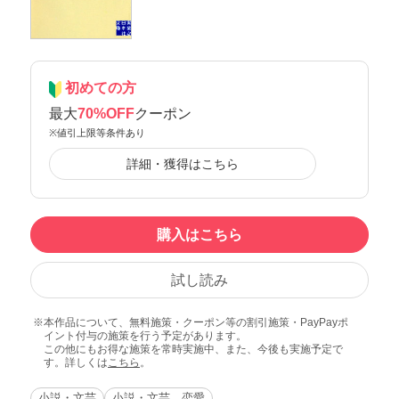
初めての方
最大
70%OFF
クーポン
※値引上限等条件あり
詳細・獲得はこちら
購入はこちら
試し読み
本作品について、無料施策・クーポン等の割引施策・PayPayポ
イント付与の施策を行う予定があります。
この他にもお得な施策を常時実施中、また、今後も実施予定で
す。詳しくは
こちら
。
小説・文芸
小説・文芸 恋愛