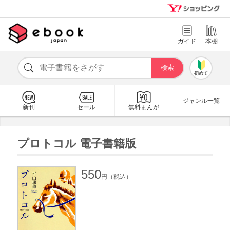
ガイド
本棚
初めて
ジャンル一覧
新刊
セール
無料まんが
プロトコル 電子書籍版
550
円（税込）