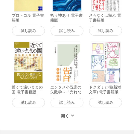
プロトコル 電子書
拾う神あり 電子書
さもなくば黙れ 電
籍版
籍版
子書籍版
試し読み
試し読み
試し読み
近くて遠いままの
エンタメ小説家の
ドクダミと桜(新潮
国 電子書籍版
失敗学～「売れな
文庫) 電子書籍版
ければ終わり」の
修羅の道～ 電子書
試し読み
試し読み
試し読み
籍版