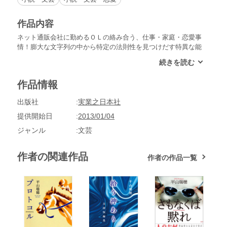
作品内容
ネット通販会社に勤めるＯＬの絡み合う、仕事・家庭・恋愛事
情！膨大な文字列の中から特定の法則性を見つけだす特異な能
力を持つ半面、生真面目すぎて人間関係には不器用な有村ちさ
と。社内の派閥争いや個人情報漏洩事件に巻き込まれ、仕事や
家族、恋人に翻弄されながら彼女が手に入れるものとは？コン
作品情報
ピュータ間のデータ授受の約束事を示す用語「プロトコル」
を、人間同士の関係へと昇華させて描くキャラ立ち系・neoお
出版社
実業之日本社
仕事小説。
提供開始日
2013/01/04
ジャンル
文芸
作者の関連作品
作者の作品一覧