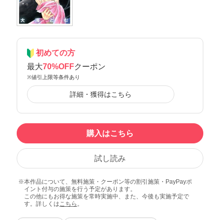
初めての方
最大
70%OFF
クーポン
※値引上限等条件あり
詳細・獲得はこちら
購入はこちら
試し読み
本作品について、無料施策・クーポン等の割引施策・PayPayポ
イント付与の施策を行う予定があります。
この他にもお得な施策を常時実施中、また、今後も実施予定で
す。詳しくは
こちら
。