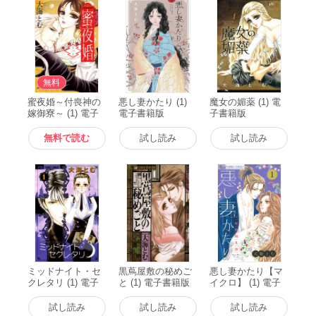
無料
蜜夜婚～付喪神の
悪し妻かたり (1)
魔女の媚薬 (1) 電
嫁御寮～ (1) 電子
電子書籍版
子書籍版
書籍版
無料で読む
試し読み
試し読み
ミッドナイト・セ
黒蔦屋敷の秘めご
悪し妻かたり【マ
クレタリ (1) 電子
と (1) 電子書籍版
イクロ】 (1) 電子
書籍版
書籍版
試し読み
試し読み
試し読み