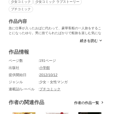
少女コミック
少女コミック ラブストーリー
プチコミック
作品内容
急に仕事が入ったおばに代わって、豪華客船の一人旅をするこ
とになったゆり。男に捨てられたばかりで船旅を楽しむ気にな
れない彼女に、生意気な男のコが声をかけてきた。次に会った
時、彼は大人の姿になっていて…!?海の上での極上なロマンス
を描いた表題作を含む、傑作ラブストーリー全４編!!
作品情報
ページ数
191ページ
出版社
小学館
提供開始日
2012/10/12
ジャンル
少女・女性マンガ
連載誌/レーベル
プチコミック
作者の関連作品
作者の作品一覧