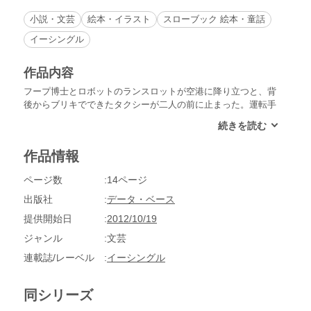
小説・文芸
絵本・イラスト
スローブック 絵本・童話
イーシングル
作品内容
フープ博士とロボットのランスロットが空港に降り立つと、背
後からブリキでできたタクシーが二人の前に止まった。運転手
のぬいぐるみのクマは、フープ博士の名前を知っている。はた
してクマの正体は？フープ博士とランスロットが旅をしながら
体験した不思議の世界の数々を綴った絵ものがたり。第６弾の
作品情報
始まりです。
ページ数
14ページ
出版社
データ・ベース
提供開始日
2012/10/19
ジャンル
文芸
連載誌/レーベル
イーシングル
同シリーズ