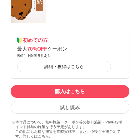
初めての方
最大
70%OFF
クーポン
※値引上限等条件あり
詳細・獲得はこちら
購入はこちら
試し読み
本作品について、無料施策・クーポン等の割引施策・PayPayポ
イント付与の施策を行う予定があります。
この他にもお得な施策を常時実施中、また、今後も実施予定で
す。詳しくは
こちら
。