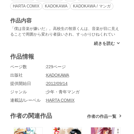
HARTA COMIX
KADOKAWA
KADOKAWA / マンガ
作品内容
「僕は音楽が嫌いだ」。高校生の智原くんは、音楽が目に見え
ることで周囲から変わり者扱いされ、すっかりひねくれてい
た。ところが或る日、ひとりの少女が奏でるギターから、とび
きり素敵な生き物が飛び出してきた……！宮田紘次の初連載作
が、待望の単行本化！コミックビーム誌上に掲載された『音』
作品情報
にまつわる８本の読切作品と、人気の高かった第１話「視える
音」の後日談を収録した嬉しい１冊。
ページ数
229ページ
出版社
KADOKAWA
提供開始日
2012/09/14
ジャンル
少年・青年マンガ
連載誌/レーベル
HARTA COMIX
作者の関連作品
作者の作品一覧