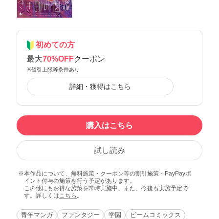
初めての方
最大
70%OFF
クーポン
※値引上限等条件あり
詳細・獲得はこちら
購入はこちら
試し読み
本作品について、無料施策・クーポン等の割引施策・PayPayポ
イント付与の施策を行う予定があります。
この他にもお得な施策を常時実施中、また、今後も実施予定で
す。詳しくは
こちら
。
青年マンガ
ファンタジー
学園
ビームコミックス