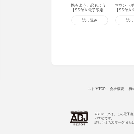
艶もよう、恋もよう
マウントポ
【SS付き電子限定
【SS付き
版】 電子書籍版
版】 電子
試し読み
試し
ストアTOP
会社概要
初
ABJマークは、この電子
713号)です。
詳しくは[ABJマーク]ま