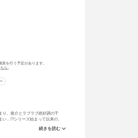
の施策を行う予定があります。
こちら
。
ー
まり、俊介とラブラブ絶好調の千
い…!?シリーズ始まって以来の、