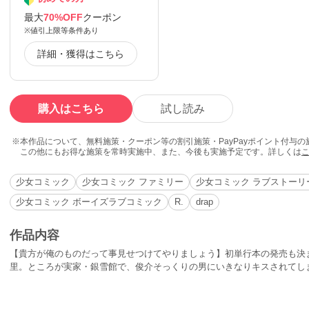
最大
70%OFF
クーポン
※値引上限等条件あり
詳細・獲得はこちら
購入はこちら
試し読み
本作品について、無料施策・クーポン等の割引施策・PayPayポイント付与
この他にもお得な施策を常時実施中、また、今後も実施予定です。詳しくは
少女コミック
少女コミック ファミリー
少女コミック ラブストーリ
少女コミック ボーイズラブコミック
R.
drap
作品内容
【貴方が俺のものだって事見せつけてやりましょう】初単行本の発売も決
里。ところが実家・銀雪館で、俊介そっくりの男にいきなりキスされてしま
超ド級の修羅場の予感!!?