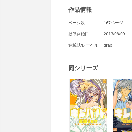
作品情報
ページ数
167ページ
提供開始日
2013/08/09
連載誌/レーベル
drap
同シリーズ