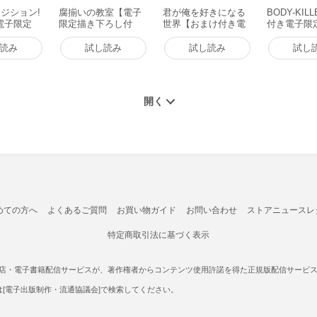
ジション!
腐揃いの教室【電子
君が俺を好きになる
BODY-KIL
電子限定
限定描き下ろし付
世界【おまけ付き電
付き電子限
書籍版
き】 電子書籍版
子限定版】 電子書籍
子書籍版
版
読み
試し読み
試し読み
試し
めての方へ
よくあるご質問
お買い物ガイド
お問い合わせ
ストアニュースレ
特定商取引法に基づく表示
書店・電子書籍配信サービスが、著作権者からコンテンツ使用許諾を得た正規版配信サービスであ
たは[電子出版制作・流通協議会]で検索してください。