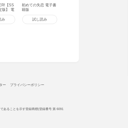
LER!【SS
初めての失恋 電子書
定版】 電
籍版
読み
試し読み
ター
プライバシーポリシー
ることを示す登録商標(登録番号 第 6091