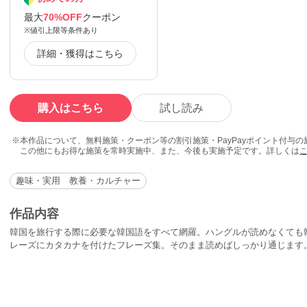
最大
70%OFF
クーポン
※値引上限等条件あり
詳細・獲得はこちら
購入はこちら
試し読み
本作品について、無料施策・クーポン等の割引施策・PayPayポイント付与
この他にもお得な施策を常時実施中、また、今後も実施予定です。詳しくは
趣味・実用 教養・カルチャー
作品内容
韓国を旅行する際に必要な韓国語をすべて網羅。ハングルが読めなくても
レーズにカタカナを付けたフレーズ集。そのまま読めばしっかり通じます