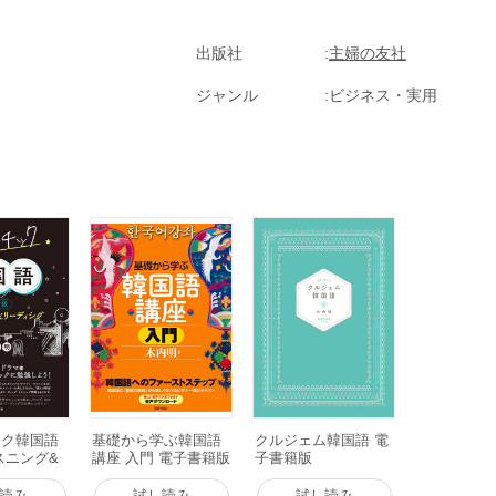
出版社
主婦の友社
ジャンル
ビジネス・実用
ック韓国語
基礎から学ぶ韓国語
クルジェム韓国語 電
スニング&
講座 入門 電子書籍版
子書籍版
グ 電子書
読み
試し読み
試し読み