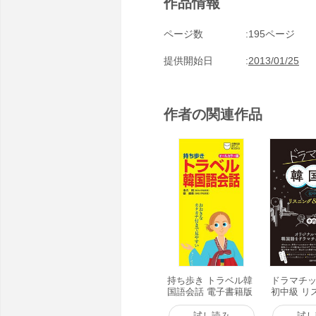
作品情報
ページ数
195ページ
提供開始日
2013/01/25
作者の関連作品
持ち歩き トラベル韓
ドラマチ
国語会話 電子書籍版
初中級 リ
リーディン
籍版
試し読み
試し