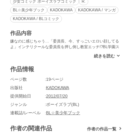
少女コミック ボーイズラブコミック
R.
BL☆美少年ブック
KADOKAWA
KADOKAWA / マンガ
KADOKAWA / BLコミック
作品内容
嫌なのに感じちゃう…「委員長、今、すっごいエロい顔してる
よ」インテリクールな委員長を押し倒し教室エッチ!?BL学園ス
トーリー☆真面目で超お堅い委員長の「沢田尚樹」（サワダナ
オキ）に、口うるさく説教される毎日の金髪チャラゆる男子
「黒川耀」（クロカワヨウ）。ある日、先生が置き忘れた次回
作品情報
のテスト用紙を偶然、手にした尚樹を写真に撮った耀は「この
写真見て、先生はどう思うかな？ヤらせてくれたら、消してや
ページ数
19ページ
るよ」と尚樹にエッチな取引を持ちかける。教室で無理やり尚
樹に口づけし、舌を絡めていく耀。敏感な乳首を刺激され感じ
出版社
KADOKAWA
る尚樹をあざ笑うように「日頃のお返しだよ」と言い残し、そ
提供開始日
2012/07/20
の場を去っていく。「最低だ！」と激昂する尚樹。しかし耀の
要求にはまだ続きが…？「気持いいんだ…淫乱なんだね委員長
ジャンル
ボーイズラブ(BL)
は」アソコをたっぷり舐められ、中をぐちゅぐちゅ掻き回さ
連載誌/レーベル
BL☆美少年ブック
れ…。悔しげに喘ぐ委員長の姿に思わず胸キュン♪本気になっ
た耀のエッチに委員長は乱れまくりです☆
作者の関連作品
作者の作品一覧