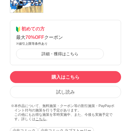
初めての方
最大
70%OFF
クーポン
※値引上限等条件あり
詳細・獲得はこちら
購入はこちら
試し読み
本作品について、無料施策・クーポン等の割引施策・PayPayポ
イント付与の施策を行う予定があります。
この他にもお得な施策を常時実施中、また、今後も実施予定で
す。詳しくは
こちら
。
少女コミック
少女コミック ラブストーリー