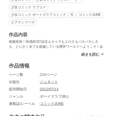
少女コミック ラブコメ
少女コミック ボーイズラブコミック
R.
コミックJUNE
ピアスシリーズ
作品内容
抱腹絶倒！快感絶頂!!設定もキャラもエロさもバカバカしさ
も、とにかく全てを超越している櫻井ワールドへようこそ！あ
りきたりなBLに飽きた方にぜひ読んでいただきたい快心の作
品ばかり。──マッチョな義兄とクールなクラスメイトのあえ
ぎ声に夜な夜な妄想を重ねるが、そこにはヒミツがあって……
作品情報
逆転調教物「快感淫靡テーション」。櫻井しゅしゅしゅの代表
作である、バイブ販売メーカーを舞台とした「宝裸コーポレー
ページ数
210ページ
ション」シリーズの原点「大きなバイブの舎の下で」。自殺マ
ニアの友人に振り回される「不完全自殺マニアくん」、整骨院
出版社
ジュネット
で治療の名の元にアレやコレやなされちゃう「スペシャルケア
提供開始日
2012/07/13
だ、ばってん！」、サラリーマンとホームレス少年の心温まる
ラブストーリー「君に続く道」……と、心と体にズキュンと熱
ジャンル
ボーイズラブ(BL)
い５編を収録！
連載誌/レーベル
コミックJUNE