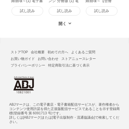
婦崩壊～(1) 電子書
ンジ 分冊版 (1) 電
婦崩壊～【合冊
籍版
子書籍版
版】(1) 電子書籍版
試し読み
試し読み
試し読み
ストアTOP
会社概要
初めての方へ
よくあるご質問
お買い物ガイド
お問い合わせ
ストアニュースレター
プライバシーポリシー
特定商取引法に基づく表示
ABJマークは、この電子書店・電子書籍配信サービスが、著作権者から
コンテンツ使用許諾を得た正規版配信サービスであることを示す登録商
標(登録番号 第 6091713 号)です。
詳しくは[ABJマーク]または[電子出版制作・流通協議会]で検索してくだ
さい。