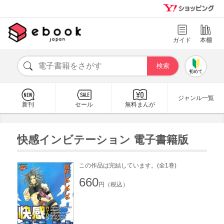
ガイド
本棚
初めて
ジャンル一覧
新刊
セール
無料まんが
快感インビテーション 電子書籍版
この作品は完結しています。(全1巻)
660
円（税込）