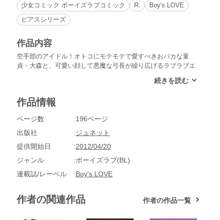
少女コミック ボーイズラブコミック
R.
Boy's LOVE
ピアスシリーズ
作品内容
空手部のアイドル！オトコにモテモテで愛すべきおバカな童
貞・大森と、可愛い顔して悪魔な弓長が繰り広げるラブラブエ
ッチなスクールライフ！周囲の告白から抜け出すため弓長に偽
恋人を頼んだが、いつのまにやら本当の恋人に！完全受けキャ
ラなはずの弓長なのに実は立ち！そして残酷なまでのSキャラ
作品情報
だった!!ラブラブな二人だけど大森には壮大な野望が!!悶々と
悩める性春真っ最中の恋人シリーズ!!
ページ数
196ページ
出版社
ジュネット
提供開始日
2012/04/20
ジャンル
ボーイズラブ(BL)
連載誌/レーベル
Boy's LOVE
作者の関連作品
作者の作品一覧