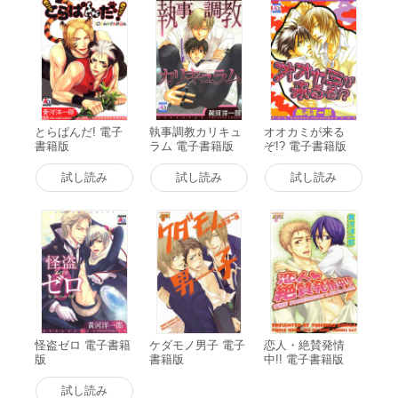
とらぱんだ! 電子
執事調教カリキュ
オオカミが来る
書籍版
ラム 電子書籍版
ぞ!? 電子書籍版
試し読み
試し読み
試し読み
怪盗ゼロ 電子書籍
ケダモノ男子 電子
恋人・絶賛発情
版
書籍版
中!! 電子書籍版
試し読み