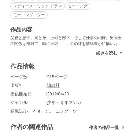
レディースコミック ドラマ
モーニング
モーニング・ツー
作品内容
父親と息子、兄と弟、上司と部下、そして仕事の相棒。男同士
の関係は複雑で、時に単純――。男の絆を情緒豊かに描いた、
オノ・ナツメ初の短編集！それぞれに。どれもみな。北イタリ
ア、日本、ボストン、ニューヨーク……微かに繋がる６都市６
篇のショートストーリー。
作品情報
ページ数
215ページ
出版社
講談社
提供開始日
2012/04/20
ジャンル
少年・青年マンガ
連載誌/レーベル
モーニング・ツー
作者の関連作品
作者の作品一覧