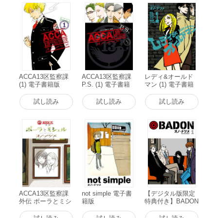
ACCA13区監察課
ACCA13区監察課
レディ&オールド
(1) 電子書籍版
P.S. (1) 電子書籍
マン (1) 電子書籍
版
版
試し読み
試し読み
試し読み
ACCA13区監察課
not simple 電子書
【デジタル版限定
外伝 ポーラとミシ
籍版
特典付き】BADON
ェル 電子書籍版
(1) 電子書籍版