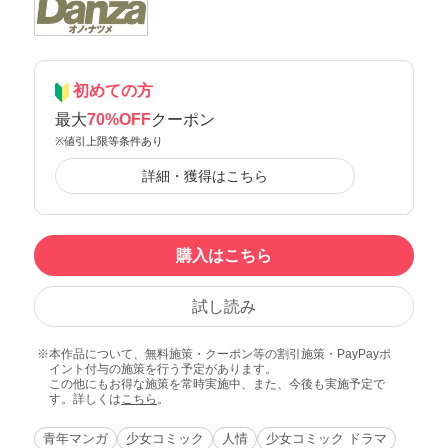
初めての方
最大
70%OFF
クーポン
※値引上限等条件あり
詳細・獲得はこちら
購入はこちら
試し読み
本作品について、無料施策・クーポン等の割引施策・PayPayポ
イント付与の施策を行う予定があります。
この他にもお得な施策を常時実施中、また、今後も実施予定で
す。詳しくは
こちら
。
青年マンガ
少女コミック
人情
少女コミック ドラマ