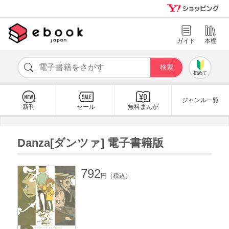
ガイド
本棚
初めて
ジャンル一覧
新刊
セール
無料まんが
Danza[ダンツァ] 電子書籍版
792
円（税込）