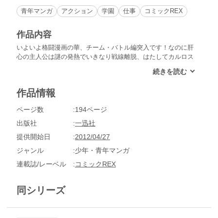
青年マンガ
アクション
学園
仕事
コミックREX
作品内容
いよいよ格闘漫画の華、チーム・バトル編突入です！なのに肝
心の主人公は謎の発熱でいきなり戦線離脱、はたしてカルロス
はシンシア復帰まで時間をかせぐことができるのか!?――たぶ
ん無理、っていうかそもそもメンバーは五人ちゃんと集められ
たのか？乞う、御注目！
作品情報
ページ数
194ページ
出版社
一迅社
提供開始日
2012/04/27
ジャンル
少年・青年マンガ
連載誌/レーベル
コミックREX
同シリーズ