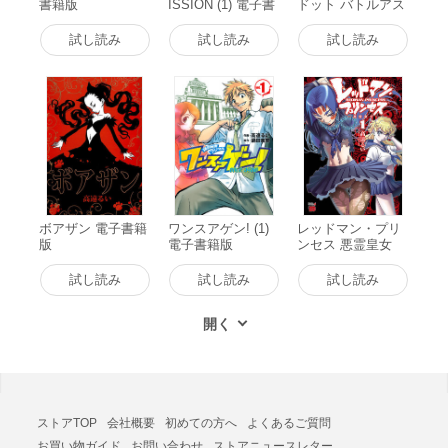
書籍版
ISSION (1) 電子書
ドット バトルアス
籍版
リーテス大運動会
ReSTART! (1) 電子
試し読み
試し読み
試し読み
書籍版
ボアザン 電子書籍
ワンスアゲン! (1)
レッドマン・プリ
版
電子書籍版
ンセス 悪霊皇女
(1) 電子書籍版
試し読み
試し読み
試し読み
ストアTOP
会社概要
初めての方へ
よくあるご質問
お買い物ガイド
お問い合わせ
ストアニュースレター