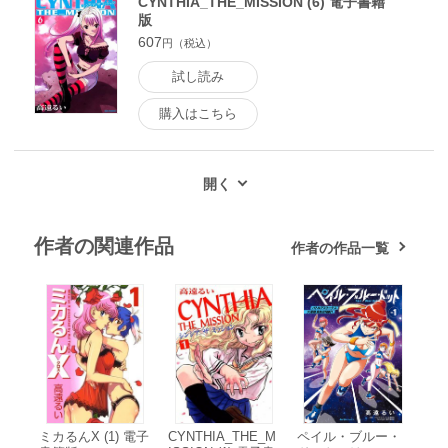
CYNTHIA_THE_MISSION (6) 電子書籍
版
607
円（税込）
試し読み
購入はこちら
作者の関連作品
作者の作品一覧
ミカるんX (1) 電子
CYNTHIA_THE_M
ペイル・ブルー・