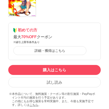
初めての方
最大
70%OFF
クーポン
※値引上限等条件あり
詳細・獲得はこちら
購入はこちら
試し読み
本作品について、無料施策・クーポン等の割引施策・PayPayポ
イント付与の施策を行う予定があります。
この他にもお得な施策を常時実施中、また、今後も実施予定で
す。詳しくは
こちら
。