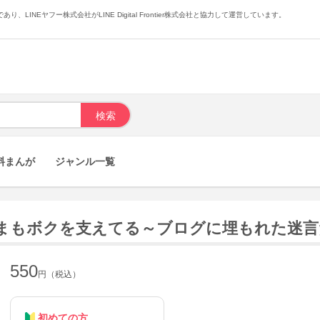
あり、LINEヤフー株式会社がLINE Digital Frontier株式会社と協力して運営しています。
料まんが
ジャンル一覧
いまもボクを支えてる～ブログに埋もれた迷言
550
円（税込）
初めての方