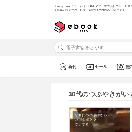
ebookjapan ヤフー店は、LINEヤフー株式会社のサービスで
商品等の販売元は、LINE Digital Frontier株式会社です。
新刊
セール
無
30代のつぶやきが