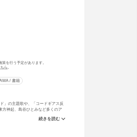
の施策を行う予定があります。
こちら
。
AWA / 書籍
ライド」の主題歌や、「コードギアス反
東方神起、島谷ひとみなど多くのア
キオ。自身のブログで綴った言葉を