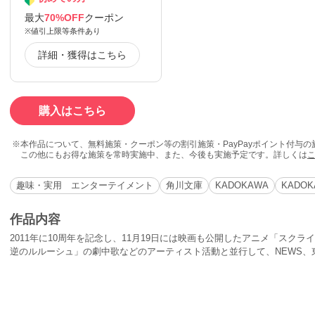
最大
70%OFF
クーポン
※値引上限等条件あり
詳細・獲得はこちら
購入はこちら
本作品について、無料施策・クーポン等の割引施策・PayPayポイント付与
この他にもお得な施策を常時実施中、また、今後も実施予定です。詳しくは
趣味・実用 エンターテイメント
角川文庫
KADOKAWA
KADOK
作品内容
2011年に10周年を記念し、11月19日には映画も公開したアニメ「スク
逆のルルーシュ」の劇中歌などのアーティスト活動と並行して、NEWS、
ーティストに楽曲を提供するなど活動の幅の広いミュージシャン・酒井ミ
抜粋した、自身を支えた言葉集。