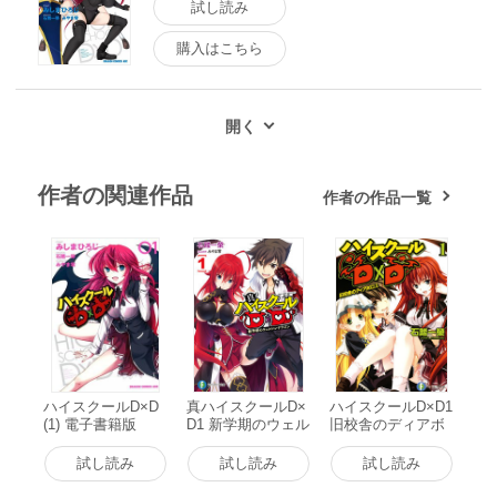
試し読み
購入はこちら
作者の関連作品
作者の作品一覧
ハイスクールD×D
真ハイスクールD×
ハイスクールD×D1
(1) 電子書籍版
D1 新学期のウェル
旧校舎のディアボ
シュ・ドラゴン 電
ロス 電子書籍版
子書籍版
試し読み
試し読み
試し読み