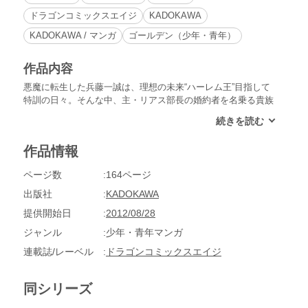
ドラゴンコミックスエイジ
KADOKAWA
KADOKAWA / マンガ
ゴールデン（少年・青年）
作品内容
悪魔に転生した兵藤一誠は、理想の未来“ハーレム王”目指して
特訓の日々。そんな中、主・リアス部長の婚約者を名乗る貴族
のイケメン、ライザー・フェニックスが現れて……。部長の口
から驚きの発言が飛び出した!?
作品情報
ページ数
164ページ
出版社
KADOKAWA
提供開始日
2012/08/28
ジャンル
少年・青年マンガ
連載誌/レーベル
ドラゴンコミックスエイジ
同シリーズ