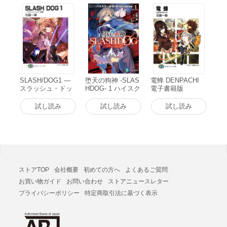
SLASH/DOG1 ―
堕天の狗神 -SLAS
電蜂 DENPACHI
スラッシュ・ドッ
HDOG- 1 ハイスク
電子書籍版
グ 胎動― 電子書
ールD×D Universe
籍版
電子書籍版
試し読み
試し読み
試し読み
ストアTOP
会社概要
初めての方へ
よくあるご質問
お買い物ガイド
お問い合わせ
ストアニュースレター
プライバシーポリシー
特定商取引法に基づく表示