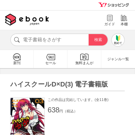
ガイド
本棚
初めて
ジャンル一覧
新刊
セール
無料まんが
ハイスクールD×D(3) 電子書籍版
この作品は完結しています。(全11巻)
638
円（税込）