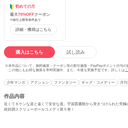
初めての方
最大
70%OFF
クーポン
※値引上限等条件あり
詳細・獲得はこちら
購入はこちら
試し読み
本作品について、無料施策・クーポン等の割引施策・PayPayポイント付与
この他にもお得な施策を常時実施中、また、今後も実施予定です。詳しくは
少年マンガ
アクション
ファンタジー
ギャグ・コメディー
月刊
作品内容
近くてキケンな道と遠くて安全な道。宇宙図書館から突きつけられた究極の
絶好調スクリューボールコメディ第５巻！