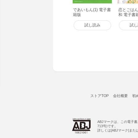
であいもん(1) 電子書
恋とごは
籍版
和 電子書
試し読み
試し
ストアTOP
会社概要
初
ABJマークは、この電子
713号)です。
詳しくは[ABJマーク]ま