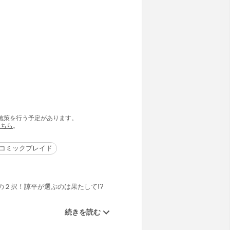
の施策を行う予定があります。
こちら
。
コミックブレイド
２択！諒平が選ぶのは果たして!?