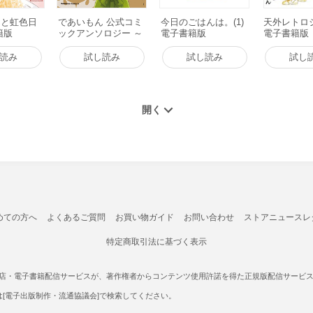
んと虹色日
であいもん 公式コミ
今日のごはんは。(1)
天外レトロジ
籍版
ックアンソロジー ～
電子書籍版
電子書籍版
縁～ 電子書籍版
読み
試し読み
試し読み
試し
めての方へ
よくあるご質問
お買い物ガイド
お問い合わせ
ストアニュースレ
特定商取引法に基づく表示
書店・電子書籍配信サービスが、著作権者からコンテンツ使用許諾を得た正規版配信サービスであ
たは[電子出版制作・流通協議会]で検索してください。