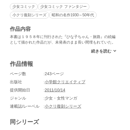
少女コミック
少女コミック ファンタジー
小クリ復刻シリーズ
昭和の名作1930～50年代
作品内容
本書は１９５８年に刊行された『ひな子ちゃん・旅路』の続編
として描かれた作品だが、未発表のまま長い間埋もれていた。
著者の遺稿集『ある道化師の一日』を刊行する際に、この原稿
の存在を知り、本書の刊行に至った。昭和30年代の貧しくても
善意を失わない庶民の暮らしが生き生きと描かれた傑作。※電
作品情報
子書籍版に『「ひな子ちゃん・曲馬団物語」読本』（巻末解
説）は収録されていません。
ページ数
243ページ
出版社
小学館クリエイティブ
提供開始日
2011/10/14
ジャンル
少女・女性マンガ
連載誌/レーベル
小クリ復刻シリーズ
同シリーズ