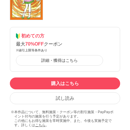
初めての方
最大
70%OFF
クーポン
※値引上限等条件あり
詳細・獲得はこちら
購入はこちら
試し読み
本作品について、無料施策・クーポン等の割引施策・PayPayポ
イント付与の施策を行う予定があります。
この他にもお得な施策を常時実施中、また、今後も実施予定で
す。詳しくは
こちら
。