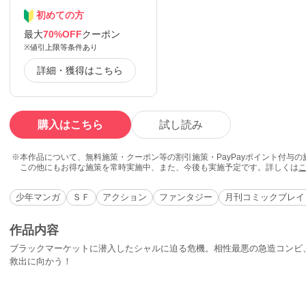
初めての方
最大
70%OFF
クーポン
※値引上限等条件あり
詳細・獲得はこちら
購入はこちら
試し読み
本作品について、無料施策・クーポン等の割引施策・PayPayポイント付与
この他にもお得な施策を常時実施中、また、今後も実施予定です。詳しくは
少年マンガ
ＳＦ
アクション
ファンタジー
月刊コミックブレイ
作品内容
ブラックマーケットに潜入したシャルに迫る危機。相性最悪の急造コンビ
救出に向かう！