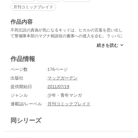
月刊コミックブレイド
作品内容
不死伝説の真偽が気になるキッドは、ヒカルの言葉を思い出し
て警備隊本部のマグナ相談役の書庫への侵入を企む。ラッパに
案内してもらって、なんとか書庫にたどりついたキッドだった
が、ラッパは姉のフレアに捕まってしまう。そして、書庫の書
物を読み漁り、不死伝説の秘密に近づいていくキッドの背後
作品情報
に、何者かが忍び寄り……!?
ページ数
176ページ
出版社
マッグガーデン
提供開始日
2011/07/19
ジャンル
少年・青年マンガ
連載誌/レーベル
月刊コミックブレイド
同シリーズ