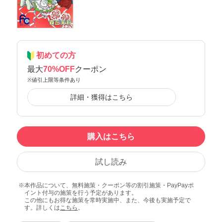
初めての方
最大
70%OFF
クーポン
※値引上限等条件あり
詳細・獲得はこちら
購入はこちら
試し読み
本作品について、無料施策・クーポン等の割引施策・PayPayポ
イント付与の施策を行う予定があります。
この他にもお得な施策を常時実施中、また、今後も実施予定で
す。詳しくは
こちら
。