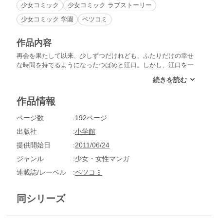
少女コミック
少女コミック ラブストーリー
少女コミック 学園
ベツコミ
作品内容
再会を果たして以来、少しずつだけれども、ふたりだけの幸せ
な時間を持てるようになったつばめと江口。しかし、江口を一
途に思う南は、ふたりの間に割り込むため、江口の目の前で
「つばめと間違えられて襲われたふり」をしますが…!?
作品情報
ページ数
192ページ
出版社
小学館
提供開始日
2011/06/24
ジャンル
少女・女性マンガ
連載誌/レーベル
ベツコミ
同シリーズ