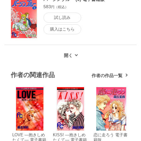
583
円（税込）
試し読み
購入はこちら
作者の関連作品
作者の作品一覧
LOVE ―抱きしめ
KISS! ―抱きしめ
恋に走ろう 電子書
たくて― 電子書籍
たくて― 電子書籍
籍版