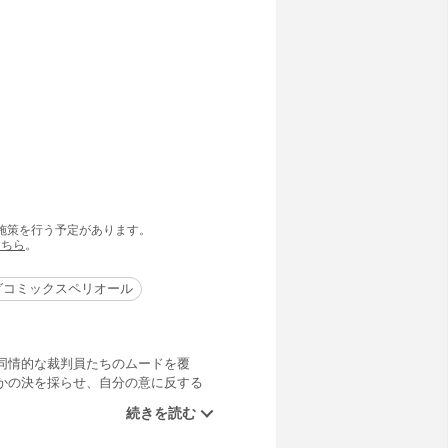
の施策を行う予定があります。
こちら
。
グコミックスペリオール
同情的な裁判員たちのムードを覆
かの決を採らせ、自分の意に反する
れてしまう。その結果、無罪６、有