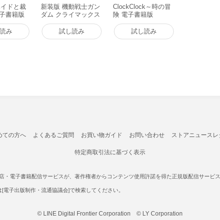
ハイドと裁
新装版 機動戦士ガン
ClockClock～時の冒
 電子書籍版
ダム クライマックス
険 電子書籍版
U.C. 紡がれし血統(1)
電子書籍版
読み
試し読み
試し読み
めての方へ
よくあるご質問
お買い物ガイド
お問い合わせ
ストアニュースレ
特定商取引法に基づく表示
書店・電子書籍配信サービスが、著作権者からコンテンツ使用許諾を得た正規版配信サービスであ
たは[電子出版制作・流通協議会]で検索してください。
© LINE Digital Frontier Corporation © LY Corporation