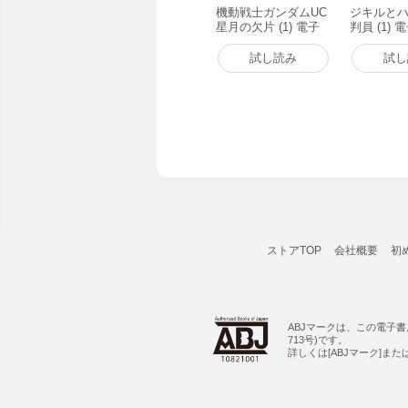
機動戦士ガンダムUC
ジキルと
星月の欠片 (1) 電子
判員 (1)
書籍版
試し読み
試し
ストアTOP
会社概要
初
ABJマークは、この電子
713号)です。
詳しくは[ABJマーク]ま