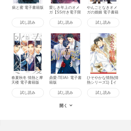
疵と蜜 電子書籍版
愛しき年上のオメ
やんごとなきオメ
ガ【SS付き電子限
ガの婚姻 電子書籍
定版】 電子書籍版
版
試し読み
試し読み
試し読み
春夏秋冬 情熱と摩
鼎愛-TEIAI- 電子書
ひそやかな情熱(情
天楼 電子書籍版
籍版
熱シリーズ1)【イ
ラスト入り】 電子
書籍版
試し読み
試し読み
試し読み