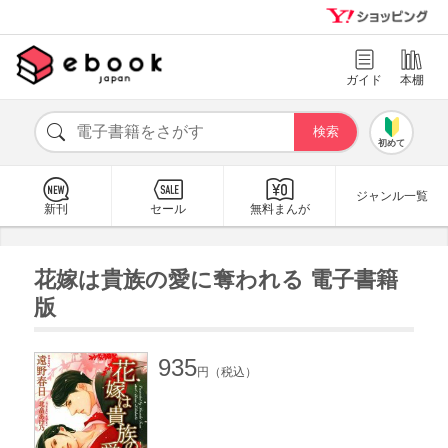
ガイド
本棚
初めて
ジャンル一覧
新刊
セール
無料まんが
花嫁は貴族の愛に奪われる 電子書籍
版
935
円（税込）