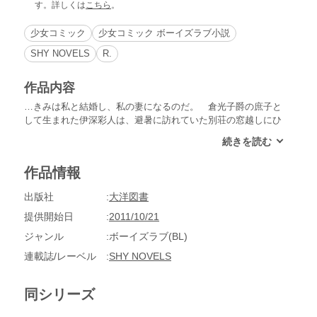
す。詳しくは
こちら
。
少女コミック
少女コミック ボーイズラブ小説
SHY NOVELS
R.
作品内容
…きみは私と結婚し、私の妻になるのだ。 倉光子爵の庶子と
して生まれた伊深彩人は、避暑に訪れていた別荘の窓越しにひ
とりの美しい男と出逢った。言葉もなく、窓越しにみつめあっ
たふたり。それが、運命を狂わせることになるなど、そのとき
の彩人には知る由もなく…… 夏も終わったある日、彩人は父
作品情報
である倉光子爵の命令により、興津伯爵家の次男・孝雅の婚約
者のふりをすることになる。男の身である自分をなぜ孝雅は婚
出版社
大洋図書
約者として扱うのか？ 疑問に思いつつも、ひとときのことと
覚悟した彩人だが、真意のわからない孝雅に惹かれながらも翻
提供開始日
2011/10/21
弄されて……
ジャンル
ボーイズラブ(BL)
連載誌/レーベル
SHY NOVELS
同シリーズ