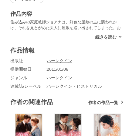
作品内容
住み込みの家庭教師ジョアナは、好色な屋敷の主に襲われか
け、それを見とがめた夫人に屋敷を追い出されてしまった。お
金がなく宿には泊まれず、娼婦に間違われ、さんざんな扱いを
受ける。兄が管理人補佐をしている地所を訪ねたが、兄は解雇
され姿はなかった。代わりに現れたのは、ネッドという紳士的
作品情報
な物腰のハンサムな男性。ジョアナに同情したらしく、彼女を
村の学校教師として雇うと言う。ありがたい申し出だ。彼女は
出版社
ハーレクイン
まず家を借りるため給料の前借りを頼んだ。「いや、それには
及ばない。ここに住めばいいだろう」ここに住む――彼とひと
提供開始日
2011/01/06
つ屋根の下に？不意にふたりがキスする姿が目に浮かび、ジョ
ジャンル
ハーレクイン
アナは頬を赤くした。
連載誌/レーベル
ハーレクイン・ヒストリカル
作者の関連作品
作者の作品一覧