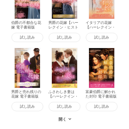
伯爵の不都合な花
男爵の花嫁【ハー
イタリアの花嫁
嫁 電子書籍版
レクイン・ヒスト
【ハーレクイン・
リカル・スペシャ
ヒストリカル・ス
ル版】 電子書籍版
ペシャル版】 電子
試し読み
試し読み
試し読み
書籍版
男爵と売れ残りの
ふさわしき妻は
富豪伯爵に解かれ
花嫁 電子書籍版
【ハーレクイン・
た封印 電子書籍版
ヒストリカル・ス
ペシャル版】 電子
試し読み
試し読み
試し読み
書籍版