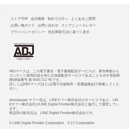
ストアTOP
会社概要
初めての方へ
よくあるご質問
お買い物ガイド
お問い合わせ
ストアニュースレター
プライバシーポリシー
特定商取引法に基づく表示
ABJマークは、この電子書店・電子書籍配信サービスが、著作権者から
コンテンツ使用許諾を得た正規版配信サービスであることを示す登録商
標(登録番号 第 6091713 号)です。
詳しくは[ABJマーク]または[電子出版制作・流通協議会]で検索してくだ
さい。
ebookjapan ヤフー店は、LINEヤフー株式会社のサービスであり、LIN
Eヤフー株式会社がLINE Digital Frontier株式会社と協力して運営してい
ます。
商品等の販売元は、LINE Digital Frontier株式会社です。
© LINE Digital Frontier Corporation © LY Corporation