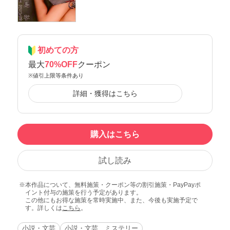
初めての方
最大
70%OFF
クーポン
※値引上限等条件あり
詳細・獲得はこちら
購入はこちら
試し読み
本作品について、無料施策・クーポン等の割引施策・PayPayポ
イント付与の施策を行う予定があります。
この他にもお得な施策を常時実施中、また、今後も実施予定で
す。詳しくは
こちら
。
小説・文芸
小説・文芸 ミステリー