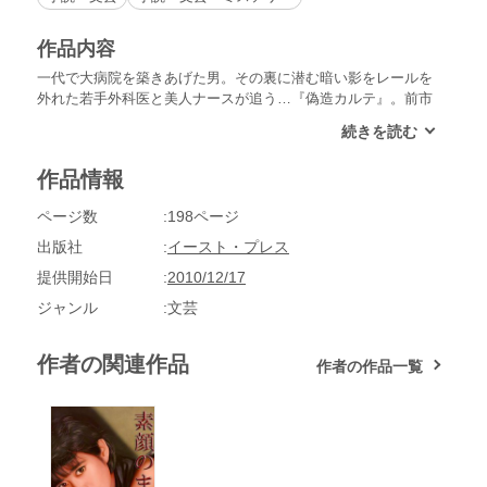
作品内容
一代で大病院を築きあげた男。その裏に潜む暗い影をレールを
外れた若手外科医と美人ナースが追う…『偽造カルテ』。前市
長派との激戦が予想される中、再選を目論む市長。意欲的な公
約を実現させるため、知人から紹介されたのは「ブラックテイ
ル」と呼ばれる謎めいた男だった。強引な手段も辞さない、そ
作品情報
の謎の男の背景とは…第19回小説CLUB新人賞受賞作『ブラッ
クテイル』。有力地銀における出世競争。天（官）から地銀へ
ページ数
198ページ
人が下ってくる「天地人」の慣例を破り、初の生え抜き頭取と
なるべく天童取締役が特命を与えたのは、行内きっての問題
出版社
イースト・プレス
児・織田。その型破りな行動が、役員会を震撼させる…『天地
提供開始日
2010/12/17
人』。薬品会社の大番頭・本宮の死。狂言自殺との断定に疑問
を持った老刑事・サワは、調査の末、意外な真実を知ることと
ジャンル
文芸
なる…表題作『素顔のままで』。人間の悲哀を描いた社会派ミ
ステリー短編集。
作者の関連作品
作者の作品一覧