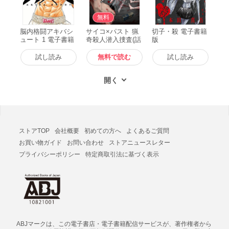
無料
脳内格闘アキバシ
サイコ×パスト 猟
切子・殺 電子書籍
ュート 1 電子書籍
奇殺人潜入捜査(話
版
版
売り) #1 電子書籍
版
試し読み
無料で読む
試し読み
ストアTOP
会社概要
初めての方へ
よくあるご質問
お買い物ガイド
お問い合わせ
ストアニュースレター
プライバシーポリシー
特定商取引法に基づく表示
ABJマークは、この電子書店・電子書籍配信サービスが、著作権者から