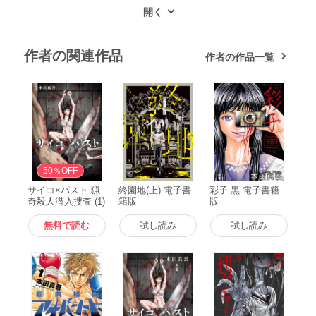
作者の関連作品
作者の作品一覧
無料
50％OFF
サイコ×パスト 猟
終園地(上) 電子書
彩子 黒 電子書籍
奇殺人潜入捜査 (1)
籍版
版
電子書籍版
無料で読む
試し読み
試し読み