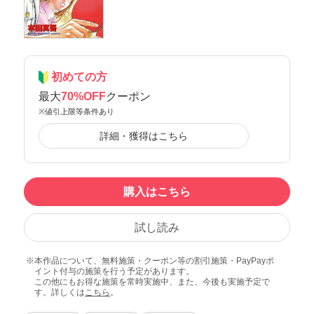
初めての方
最大
70%OFF
クーポン
※値引上限等条件あり
詳細・獲得はこちら
購入はこちら
試し読み
本作品について、無料施策・クーポン等の割引施策・PayPayポ
イント付与の施策を行う予定があります。
この他にもお得な施策を常時実施中、また、今後も実施予定で
す。詳しくは
こちら
。