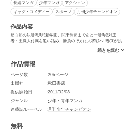
長編マンガ
少年マンガ
アクション
ギャグ・コメディー
スポーツ
月刊少年チャンピオン
作品内容
超白熱の決勝戦!!武頼学園、関東制覇まであと一勝!!絶対王
者・王鳳大付属を追い詰め、勝負の行方は大将戦へ!!春来が挑
むのはインターハイ個人戦の覇者でもある龍円壬園!!急激な進
化を遂げる春来、圧倒的過ぎる卓球力を誇る壬園。いつしか卓
上には「卓球」を凌駕した死闘が繰り広げられて……爆速ピン
作品情報
ポン伝説、衝撃の最終巻!!
ページ数
205ページ
出版社
秋田書店
提供開始日
2011/02/08
ジャンル
少年・青年マンガ
連載誌/レーベル
月刊少年チャンピオン
無料