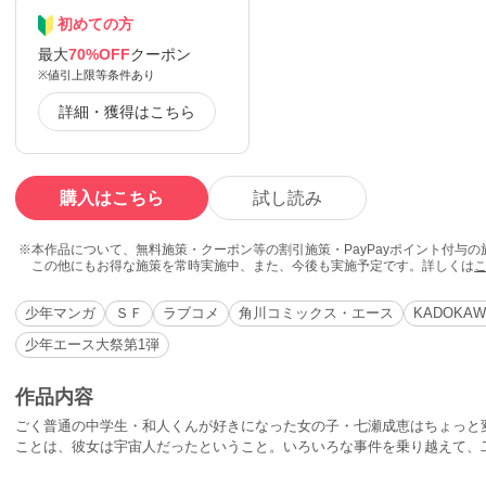
初めての方
最大
70%OFF
クーポン
※値引上限等条件あり
詳細・獲得はこちら
購入はこちら
試し読み
本作品について、無料施策・クーポン等の割引施策・PayPayポイント付与
この他にもお得な施策を常時実施中、また、今後も実施予定です。詳しくは
少年マンガ
ＳＦ
ラブコメ
角川コミックス・エース
KADOKAW
少年エース大祭第1弾
作品内容
ごく普通の中学生・和人くんが好きになった女の子・七瀬成恵はちょっと
ことは、彼女は宇宙人だったということ。いろいろな事件を乗り越えて、
ていきます！何度も読めて何度も幸せになれる不思議なラブコメディ第８