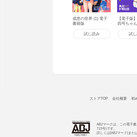
成恵の世界 (1) 電子
【電子版
書籍版
四号ちゃん(
籍版
試し読み
試し
ストアTOP
会社概要
初
ABJマークは、この電子
713号)です。
詳しくは[ABJマーク]ま