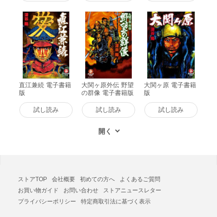
直江兼続 電子書籍
大関ヶ原外伝 野望
大関ヶ原 電子書籍
版
の群像 電子書籍版
版
試し読み
試し読み
試し読み
ストアTOP
会社概要
初めての方へ
よくあるご質問
お買い物ガイド
お問い合わせ
ストアニュースレター
プライバシーポリシー
特定商取引法に基づく表示