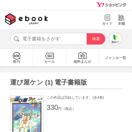
ガイド
本棚
初めて
ジャンル一覧
新刊
セール
無料まんが
運び屋ケン (1) 電子書籍版
この作品は完結しています。(全4巻)
330
円（税込）