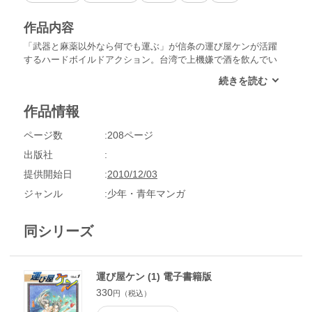
作品内容
「武器と麻薬以外なら何でも運ぶ」が信条の運び屋ケンが活躍
するハードボイルドアクション。台湾で上機嫌で酒を飲んでい
たケンは、背後からいきなり頭を殴りつけられる。その後、襲
ってきた者たちを倒したケンは、彼らがデカいオカマから金で
襲撃を依頼され、「“黒髪のプリンセス”に手を出すな」と伝え
作品情報
るように言われたことを知る。そして、タカシからの仕事を受
けたケンは、李（リー）に連れられて“黒髪のプリンセス”レデ
ページ数
208ページ
ィ・エリーに出逢い……!?
出版社
提供開始日
2010/12/03
ジャンル
少年・青年マンガ
同シリーズ
運び屋ケン (1) 電子書籍版
330
円（税込）