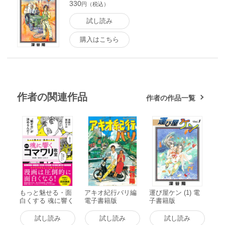
330
円（税込）
試し読み
購入はこちら
作者の関連作品
作者の作品一覧
もっと魅せる・面
アキオ紀行バリ編
運び屋ケン (1) 電
白くする 魂に響く
電子書籍版
子書籍版
漫画コマワリ教室
電子書籍版
試し読み
試し読み
試し読み